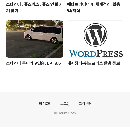
스타리아 . 퓨즈박스 . 퓨즈 연결 기
메타트레이더 4. 체계정리. 활용
기 찾기
법/지식.
스타리아 투어러 9인승. LPi 3.5
체계정리-워드프레스 활용 정보
의안내
티스토리
로그인
고객센터
© Daum Corp.