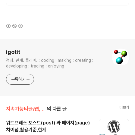
(새창열림)
로그 정보
igotit
정의. 관계. 클리어. : coding : making : creating :
developing : trading : enjoying
구독하기
더보기
지속가능티끌/웹,워드프레스
의 다른 글
워드프레스 포스트(post) 와 페이지(page)
차이점,활용기준,한계.
글 내용