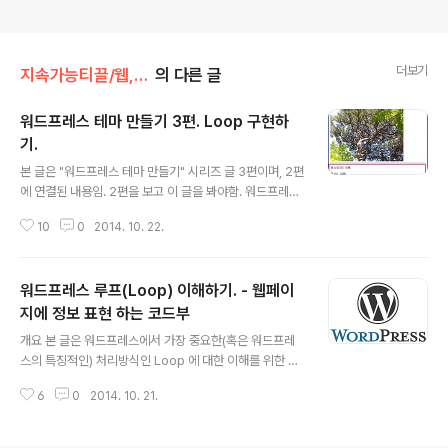
더보기
지속가능티끌/웹,워드프레스
의 다른 글
워드프레스 테마 만들기 3편. Loop 구현하
기.
글 내용
본 글은 "워드프레스 테마 만들기" 시리즈 글 3편이며, 2편
에 연결된 내용임. 2편을 보고 이 글을 봐야함. 워드프레스
테마 만들기 2편. index.php수정,템플릿추가. 보기 -> ht
10
0
2014. 10. 22.
tp://igotit.tistory.com/122 개요. 본 글에서는 테마(이
름 : Skeleton) 의 index.php 파일에 Loop 코드 영역을
구현하고 작성한 포스트 리스트가 표현되도록 한다. 이전
워드프레스 루프(Loop) 이해하기. - 웹페이
2편 글 (http://igotit.tistory.com/122 ) 이후부터의 코
드 수정사항이 적용되므로 2편을 숙지한 상태에서 본 글을
지에 정보 표현 하는 코드부
글 내용
봐야 함. 본 글에서 다루는 내용은 Loop에 대한 기본 이해
개요 본 글은 워드프레스에서 가장 중요한(혹은 워드프레
를 바탕으로 하므로, 아래 Loop 에 대한 기본 이해사항 숙
스의 특징적인) 처리방식인 Loop 에 대한 이해를 위한 목
지하고 있어야 함. 워드프레스 루프(Loop) 이해하기...
표로 하여 간략히 정리된다. 본 글의 내용은 아래 codex
6
0
2014. 10. 21.
에서 제공하는 정보를 기반으로 한다. 1. The Loop in Ac
tion 보기 -> http://codex.wordpress.org/The_Lo
op_in_Action 2. The Loop 보기 -> http://codex.w