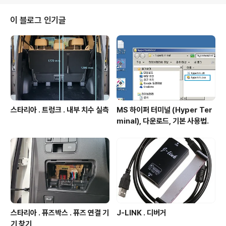
ordpress.org/The_Loop 1.워드프레스에서 Loop의
기능 1. 워드프레스의 Loop 은 템플릿 파일(index.php ,
이 블로그 인기글
single.php,... 같은 php파일들을 의미함)내에 구현되어
"웹페이지에 정보를 보이게 하는 처리"를 수행한다. 2.1의
글에서 "정보"란 워드프레스에서 작성된 post..
스타리아 . 트렁크 . 내부 치수 실측
MS 하이퍼 터미널 (Hyper Ter
minal), 다운로드, 기본 사용법.
스타리아 . 퓨즈박스 . 퓨즈 연결 기
J-LINK . 디버거
기 찾기