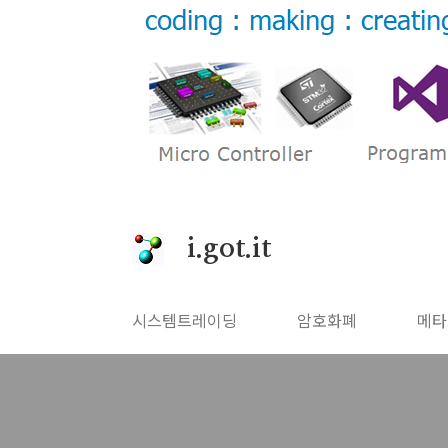
본문 바로가기
i.got.it
시스템트레이딩
암호화폐
메타