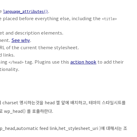
de
.
language_attributes()
 placed before everything else, including the
<title>
et and description elements.
ent.
See why
.
RL of the current theme stylesheet.
 links.
sing
tag. Plugins use this
action hook
to add their
</head>
ionality.
에 charset 명시하는것을 head 젤 앞에 배치하고, 테마의 스타일시트를
wp_head() 를 호출하란다.
ad,automatic feed link,het_stylesheet_uri )에 대해서는 조