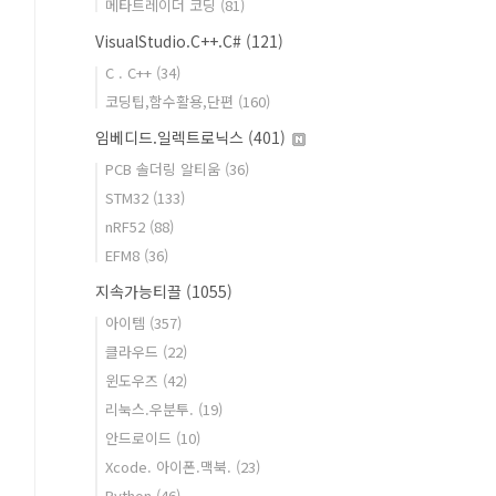
메타트레이더 코딩
(81)
VisualStudio.C++.C#
(121)
C . C++
(34)
코딩팁,함수활용,단편
(160)
임베디드.일렉트로닉스
(401)
PCB 솔더링 알티움
(36)
STM32
(133)
nRF52
(88)
EFM8
(36)
지속가능티끌
(1055)
아이템
(357)
클라우드
(22)
윈도우즈
(42)
리눅스.우분투.
(19)
안드로이드
(10)
Xcode. 아이폰.맥북.
(23)
Python
(46)