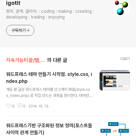
igotit
정의. 관계. 클리어. : coding : making : creating :
developing : trading : enjoying
구독하기
더보기
지속가능티끌/웹,워드프레스
의 다른 글
워드프레스 테마 만들기 시작점. style.css, i
ndex.php
글 내용
개요 본 글은 워드프레스 테마를 단 2개의 파일(style.cs
s, index.php) 로 직접 만드는 과정을 정리한다. 테마만들
기 가장 기초 중의 기초에 해당한다. 테마를 직접 만들어 보
12
0
2014. 10. 13.
는 목적은 워드프레스 체계의 골격을 명확히 이해하기 위
함이다. 워드프레스 설치 후 기본제공 되는 테마 폴더를 열
어보면 간단한 테마 임에도 파일들이 많아서 코드 분석 목
워드프레스기반 구조화된 정보 정의(포스트들
적에서는 도움이 안된다. 테마를 직접 만드는 과정을 진행
하면서 처음 부터 수십 개의 파일로 시작하지 않는다. 테마
사이의 관계 만들기)
글 내용