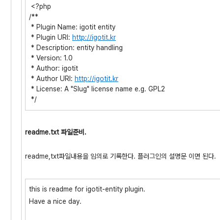
<?php
/**
* Plugin Name: igotit entity
* Plugin URI:
http://igotit.kr
* Description: entity handling
* Version: 1.0
* Author: igotit
* Author URI:
http://igotit.kr
* License: A "Slug" license name e.g. GPL2
*/
readme.txt 파일준비.
readme,txt파일내용을 임의로 기록한다. 플러그인의 설명문 이면 된다.
this is readme for igotit-entity plugin.
Have a nice day.