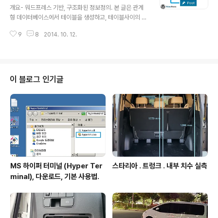
로 인식되기 위한 최소한의 상태에서 시작하여, 워드프레
개요- 워드프레스 기반, 구조화된 정보정의. 본 글은 관계
스의 동작을 살펴보고, 이후 점진적으로 코드들을 추가하
형 데이터베이스에서 테이블을 생성하고, 테이블사이의 관
면서 복잡한 요소까지 살펴볼 목적이다. 그 첫번 째 작업으
계를 형성하는 것과 유사하게 워드프레스 기반으로 구조화
로, 파일2개 만으로 우리의 테마를 만들어서 압축파일로
9
8
2014. 10. 12.
된 정보정의를 구축하기 위한 실전적 방법을 정리한다. 구
만들어서, 워드프레스에서 ..
조화된 정보 - Structured Information. - 본 글에서 구
조화된 정보란, 취급해야할 대상의 정보요소들이 2개 이상
이면서 이들 정보요소들이 서로 연관되어 있어서 정보들의
연관을 시스템적으로 정의될 수 있어야 함을 의미한다. 즉
이 블로그 인기글
사람의 머리 속에만 이 요소와 저 요소가 연관되어있다 라
는 식으로 관리하지 않고 데이터요소의 정의 단계에서부터
연관이 설정될 수 있게 함을 의미한다. 앞에서 언급한 "시
스템적으로 정의 된다"에서 시스템이란 본 글에서는 워드
프레스를 의미한다. 관계형 ..
MS 하이퍼 터미널 (Hyper Ter
스타리아 . 트렁크 . 내부 치수 실측
minal), 다운로드, 기본 사용법.