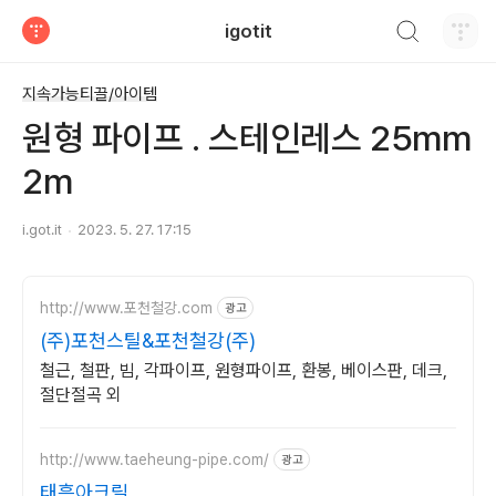
검색하기
igotit
티스토리
지속가능티끌/아이템
원형 파이프 . 스테인레스 25mm
2m
i.got.it
2023. 5. 27. 17:15
http://www.포천철강.com
광고
(주)포천스틸&포천철강(주)
철근, 철판, 빔, 각파이프, 원형파이프, 환봉, 베이스판, 데크,
절단절곡 외
http://www.taeheung-pipe.com/
광고
태흥아크릴