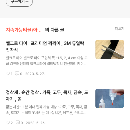
구독하기
더보기
지속가능티끌/아이템
의 다른 글
벨크로 타이 . 프리미엄 찍찍이 , 3M 듀얼락
접착식
글 내용
벨크로 타이 벨크로 타이 구입처 폭 : 1.5, 2, 4 cm 아담 고
급 컴퓨터선정리 벨크로타이 멀티탭정리 전선정리 케이블
타이 책상선정리COUPANGwww.coupang.com 제품
1
0
2023. 5. 27.
활용예 차량 전기계통 작업시 배선 정리 및 고정 DIY . 스타
리아 . 휴즈 박스에 시거 소켓 매립 .개요 차종 : 스타리아 차
량 휴즈 박스 내에 시거 소켓 매립하여 기기 전원 공급선들
접착제 . 순간 접착 . 가죽, 고무, 목재, 금속, 도
최대한 안 보이게 처리하려고 함. 사전 준비 1. DIY 용으로
판매 중인 시거 소켓 https://igotit.tistory.com/5312
자기 , 돌
글 내용
2. 차량igotit.tistory.com DIY . 스타리아 . 태양광 패널
굳는 시간 : 1분 이내 접착 가능 대상 : 가죽, 고무, 목재, 금
전선 인입부차량 지붕 태양광 패널 전선 인입부 달고 차량
속, 도자기 - 접착 못시키는 예 : 실리콘, 테프론, 스티로폼
내부 전선 정리 차량 지붕에 태양전지 전..
. 스티로폼 류 접착은 우드락 본드 이용 . 순간접착제 점도
2
0
2023. 5. 26.
: 순간접착제 제품별로 점도가 다르며 3 cps 정도면 점도