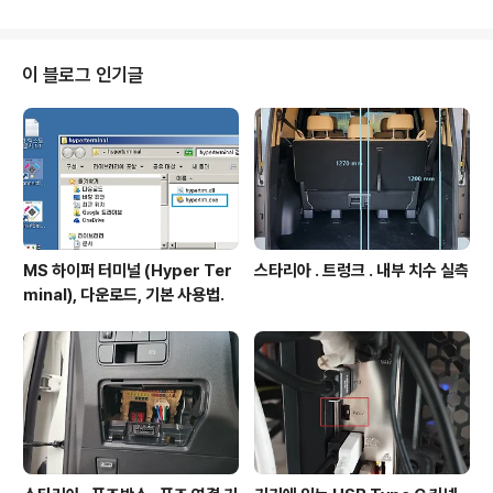
가 강하지 않아서 스며드는 특성이 좋음. 점도단위 : cps .
20도에서 물의 점도 1 cps , 우유 2 cps. 구입처 제
품1. Vtech . VT-041- 두껑 열 때 통을 손으로 측면 누르
지 말고 , 두껑을 아래로 누르면서 동시에 반시계 방향으
이 블로그 인기글
로 돌린다. - 접착면에 수분, 유분 없어야 접착 잘됨. - 접착
제 를 접착대상 편에 도포이후 30초 이내에서 상대편 접착
시킬 것. ..
MS 하이퍼 터미널 (Hyper Ter
스타리아 . 트렁크 . 내부 치수 실측
minal), 다운로드, 기본 사용법.