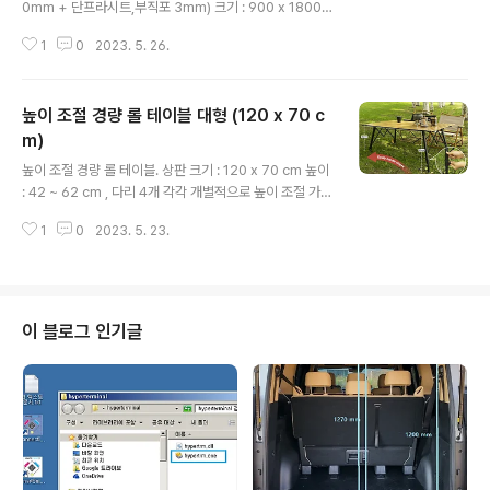
0mm + 단프라시트,부직포 3mm) 크기 : 900 x 1800
mm 부직포 표면 : 잔털 없이 매끈(페인트 칠 하기 좋음).
1
0
2023. 5. 26.
무게 : 1.75kg . 제품사양에 무게 정보가 없길래 구입 이후
실측함. 구입처 이보드 결로방지 단열재 13T 900x1800
(페인트용) COUPANG www.coupang.com 포장 단프
높이 조절 경량 롤 테이블 대형 (120 x 70 c
라 시트면 표면 깔끔하다 . 공장 출하 상태의 표면 색상과
무늬 그대로도 흉하지 않으며, 단프라 시트위에 부직포가
m)
글 내용
덮여 있기 때문에 단프라 시트 특유의 직선 줄 무늬도 언뜻
높이 조절 경량 롤 테이블. 상판 크기 : 120 x 70 cm 높이
봐서는 보이지 않는다. 직선 줄이 있다고 생각하면서 보면
: 42 ~ 62 cm , 다리 4개 각각 개별적으로 높이 조절 가
어렴풋하게 보이는 정도. 후 가공 작업 하지 않아도 될 정도
능. 내하중 : 30kg 무게 : 전체 5.4 kg , 상판만 3.4 kg ,
의 표면 고 품질. 단프라 시트면..
1
0
2023. 5. 23.
지지프레임만 2 kg 크기 다리 4개 개별적으로 높이 조절
가능하므로 평평하지 않은 곳에서도 활용하기 좋다. 구입
처 가격 : 98,000원. 베어하이크 아웃도어 포레스트 접이
식 높이조절 경량 대형 캠핑 테이블 BHT-01 COUPANG
www.coupang.com 2023.05.18 위 구입처에서 주문
이 블로그 인기글
후 품절되어 취소됨. 알리 검색하여 동일 제품 찾아 주문함.
가격 : 79,900원 (할인 이벤트 , 배송비 무료). 최종 결제
금액 : 75,698 원. 138.16US $ 46% OFF|Ou..