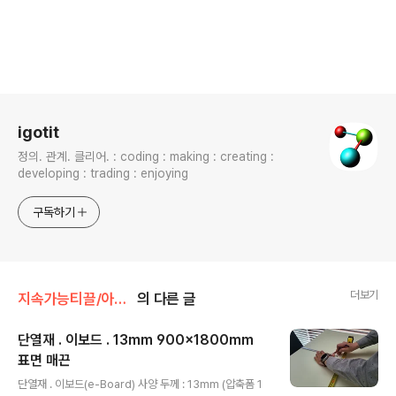
로그 정보
igotit
정의. 관계. 클리어. : coding : making : creating :
developing : trading : enjoying
구독하기
더보기
지속가능티끌/아이템
의 다른 글
단열재 . 이보드 . 13mm 900x1800mm
표면 매끈
글 내용
단열재 . 이보드(e-Board) 사양 두께 : 13mm (압축폼 1