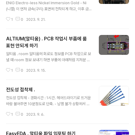
ENIG Electro-less Nickel Immersion Gold - Ni
(니켈) 이 먼저 금속(구리) 표면에 전착되게 하고, 이후 금
이온이 들어있는 용액에 담궈주면 금이 니켈 표면에 전착
1
0
2023. 9. 21.
됨. - 최종표면이 금 이므로 내 부식성 좋음. PCB 구리 표
면에 ENIG 처리된 예 상위 정리 ALTIUM . EasyEDA . P
CB 제작. 솔더링. SMT ALTIUM 활용법 정리 - 회로설
ALTIUM(알티움) . PCB 작업시 부품에 룸
계, PCB 설계제작 위한 툴 S/W 알티움 설정관련 주제 상
세보기 알티움 개요 https://igotit.tistory.com/281 알
표현 안되게 하기
글 내용
티움 설치 https://igotit.tistory.com/408 알티움 데이
알티움 . room 알티움에 회로도 정보를 PCB 작업으로 보
터베이스 연동법(고급 igotit.tistory.com 첫 등록 : 202
낼 때 room 정보 보내기 하면 부품에 아래처럼 지저분 하
3.09.21 최종 수정 : 단..
게 표현된다 room 표현 안보이게 하기 메뉴 : Design ->
1
0
2023. 9. 15.
Rules.. 살행하여 보이는 아래 화면에서 Room Definitio
n 에서 Enabled 를 체크 해제 한다. 상위 정리 ALTIUM .
EasyEDA . PCB 제작. 솔더링. SMT ALTIUM 활용법
전도성 접착제 .
정리 - 회로설계, PCB 설계제작 위한 툴 S/W 알티움 설정
글 내용
관련 주제 상세보기 알티움 개요 https://igotit.tistory.c
전도성 접착제 - 경화시간 : 1시간. 헤어드라이기로 뜨거운
om/281 알티움 설치 https://igotit.tistory.com/408
바람 불어주면 10분정도로 단축. - 납땜 불가 상황에서 금
알티움 데이터베이스 연동법(고급 igotit.tistory.com 첫
속 간 전기 통하게 하는 접착 요구될 때 활용. 판매처 가격 :
등록 : 2023.09.15..
1
0
2023. 9. 6.
2,709원 (용량 : 0.4 ml ) 1.44US $ 17% OFF|Condu
ctive Adhesive Glue Silver | Conductive Adhesi
ve Paint | Conductive Silver Paint - Welding Flux
EasyEDA . 알티움 파일 임포팅 하기
es - Aliexp Smarter Shopping, Better Living! Ali