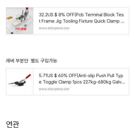
32.2US $ 8% OFF|Pcb Terminal Block Tes
t Frame Jig Tooling Fixture Quick Clamp Jt
ag - Instrument Parts & Accessories - AliE
www.aliexpress.com
xpress
레버 부분만 별도 구입가능
5.71US $ 60% OFF|Anti-slip Push Pull Typ
e Toggle Clamp 1pcs 227kg-680kg Galva
nized Quick Release Fixed Clamping 304c
www.aliexpress.com
305c 304e 3
연관