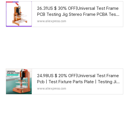
26.31US $ 30% OFF|Universal Test Frame
PCB Testing Jig Stereo Frame PCBA Test
Circuit Board Fixture Tool| | - AliExpress
www.aliexpress.com
24.98US $ 20% OFF|Universal Test Frame
Pcb | Test Fixture Parts Plate | Testing Jig
Fixture - Tool - Aliexpress
www.aliexpress.com