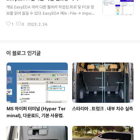
글 내용
express.com www.aliexpress.com 첫 등록 : 202
개요 EasyEDA 에서 다른 툴에서 작업된 회로 및 PCB 정
3.09.06 최종 수정 : 단축 주소 : https://igotit.tistory.c
보를 읽어 들일 수 있다. EasyEDA 메뉴 : File -> Import
om/4825
클릭해보면 지원되는 몇 종의 툴을 볼 수 있다. Altium 에
1
0
2023. 2. 24.
서 작업된 것을 열기 위해서는 Altium Designer 선택한
다. Altium Designer... 클릭하면 아래처럼 사용 방법 설
명 보인다. - 회로도 파일과 PCB 파일 모두 ASCII 형식으
로 저장된것을 오픈해야 한다. . - 회로도, PCB 개별적으로
읽어들일 수도 있지만, 회로와 PCB 간의 연결성을 EasyE
이 블로그 인기글
DA 내에서도 활용하려면 회로도 파일과 PCB 파일 2개를
Zip 파일로 압축하여 오픈한다. 읽어들일 수 있는 파일 형
식 - PCB 파일 *.PcbDoc , - 회로 파일 *SchDoc ..
MS 하이퍼 터미널 (Hyper Ter
스타리아 . 트렁크 . 내부 치수 실측
minal), 다운로드, 기본 사용법.