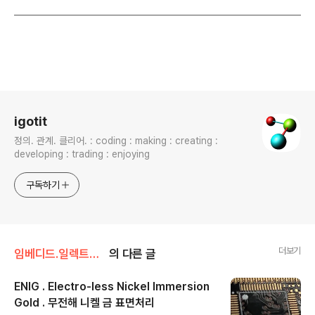
로그 정보
igotit
정의. 관계. 클리어. : coding : making : creating :
developing : trading : enjoying
구독하기
더보기
임베디드.일렉트로닉스/PCB 솔더링 알티움
의 다른 글
ENIG . Electro-less Nickel Immersion
Gold . 무전해 니켈 금 표면처리
글 내용