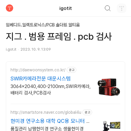
검색하기
igotit
티스토리
임베디드.일렉트로닉스/PCB 솔더링 알티움
지그 . 범용 프레임 . pcb 검사
i.got.it
2023. 10. 9. 13:09
http://daewoonsystem.co.kr/
광고
SWIR카메라전문 대운시스템
3064x2040,400-2100nm,SWIR카메라,
배터리 검사,PCB검사
http://smartstore.naver.com/global4u
광고
현미경 연구소용 대학 QC용 모니터 생
물현미경 2000배
품질관리 납땜현미경 연구소 생물현미경