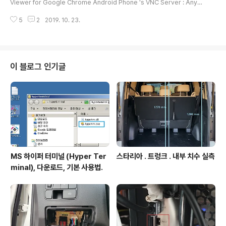
Viewer for Google Chrome Android Phone 's VNC Server : Anyth
보기 클릭하여 진행하면 아래 창처럼 프린트 드라이버 설
ing found on app store. 첫등록 : 2018년 8월 12일 최종수정 : 2019년 1
치등의 고급 옵션이 보인다. 단순히 원격 PC 접속하는데는
5
2
2019. 10. 23.
0월 23일 본 글 단축주소 : https://igotit.tistory.com/1779
다 필요없다. 선택없이 그냥 설치하면됨. 연관..
이 블로그 인기글
MS 하이퍼 터미널 (Hyper Ter
스타리아 . 트렁크 . 내부 치수 실측
minal), 다운로드, 기본 사용법.