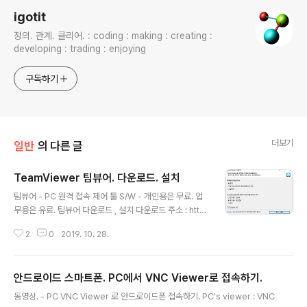
igotit
정의. 관계. 클리어. : coding : making : creating :
developing : trading : enjoying
구독하기
더보기
일반
의 다른 글
TeamViewer 팀뷰어. 다운로드. 설치
글 내용
팀뷰어 - PC 원격 접속 제어 툴 S/W - 개인용은 무료. 업
무용은 유료. 팀뷰어 다운로드 , 설치 다운로드 주소 : http
s://www.teamviewer.com/ko/ 에서 무료버전 다운로
2
0
2019. 10. 28.
드 한 설치파일 실행하면 설치 완료. TeamViewer – 원격
지원, 원격접속, 서비스 데스크, 온라인 협업과 회의 Team
Viewer의 원격 데스크탑 접속 솔루션: 원격 컴퓨터에 연
안드로이드 스마트폰. PC에서 VNC Viewer로 접속하기.
결하고 원격 지원 및 온라인 협업을 제공할 수 있습니다 ➤
글 내용
개인용은 무료입니다! www.teamviewer.com 설치과
동영상. - PC VNC Viewer 로 안드로이드폰 접속하기. PC's viewer : VNC
정중에 보이는 옵션 위 옵션에서 보이는 마지막 고급설정