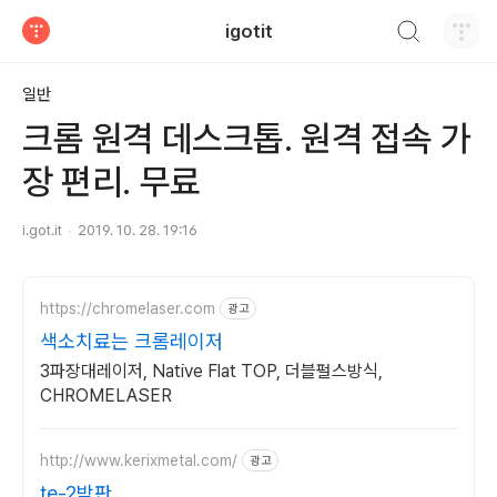
검색하기
igotit
티스토리
일반
크롬 원격 데스크톱. 원격 접속 가
장 편리. 무료
i.got.it
2019. 10. 28. 19:16
https://chromelaser.com
광고
색소치료는 크롬레이저
3파장대레이저, Native Flat TOP, 더블펄스방식,
CHROMELASER
http://www.kerixmetal.com/
광고
te-2박판