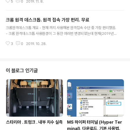
5
0
2019. 11. 8.
파일로 변환 출력하는 과정. 영상에서의 3D 모델에 해당하
는 USB C 타입 커넥터 실물 US $1.1 21% OFF|10pcs
마이크로 USB 3.1 smd 16 p type c 암 커넥터 소켓 스
크롬 원격 데스크톱. 원격 접속 가장 편리. 무료
마트 폰용 dip4 hd 전송 인터페이스 엔드 플러그 충전 플
글 내용
러그-에서커넥터부터 등 & 조명 의 AliExpress - Smart
크롬원격데스크톱 개요 - 현재 까지 사용해본 원격접속 수단 중 가장 편리했음.
er Shopping, Better Living! Aliexpress.com ko.a
- 크롬 원격데스크톱 사용환경이 그 동안 여러번 변경되었는데 현재(2019년 1
liexpress.com 연관 OnShape 웹기반 3D CAD 무료
0월 28일) 방식은 프로그램 별도 설치과정없이 웹에 접속하여 설정하는 것으
OnShape. 웹기반 3D CAD. 3D..
3
0
2019. 10. 28.
로 전부 완료되어 더 편리해짐. 크롬원격데스트톱 웹 사용하기 원격접속 PC들
각각에서 크롬 실행 (이때 본인 구글 계정 요구됨)하여 아래주소 접속하여 원격
접속용으로 설정하면됨. 여기에 등록된 PC 들은 서로가 서로에게 접속가능. htt
ps://remotedesktop.google.com/ Chrome 원격 데스크톱 어디에서나
데스크톱 공유스마트폰, 태블릿, 다른 컴퓨터에서 내 컴퓨터에 안전하게 액세스
이 블로그 인기글
하세요. 빠르고 간편하며 무료입니다.지원 주고받기어디에서나 원격으로 액세
스웹,..
스타리아 . 트렁크 . 내부 치수 실측
MS 하이퍼 터미널 (Hyper Ter
minal), 다운로드, 기본 사용법.