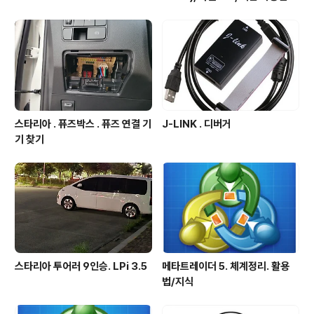
스타리아 . 퓨즈박스 . 퓨즈 연결 기
J-LINK . 디버거
기 찾기
스타리아 투어러 9인승. LPi 3.5
메타트레이더 5. 체계정리. 활용
법/지식