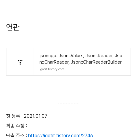
연관
jsoncpp. Json::Value , Json::Reader, Jso
n::CharReader, Json::CharReaderBuilder
igotit.tistory.com
첫 등록 : 2021.01.07
최종 수정 :
단축 주소 :
https://igotit.tistory.com/2746