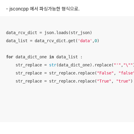
- jsconcpp 에서 파싱가능한 형식으로.
data_rcv_dict = json.loads(str_json)

data_list = data_rcv_dict.get(
'data'
,
0
)

for
 data_dict_one 
in
 data_list :

    str_replace = 
str
(data_dict_one).replace(
"'"
,
"\""
    str_replace = str_replace.replace(
"False"
, 
"false
    str_replace = str_replace.replace(
"True"
, 
"true"
)