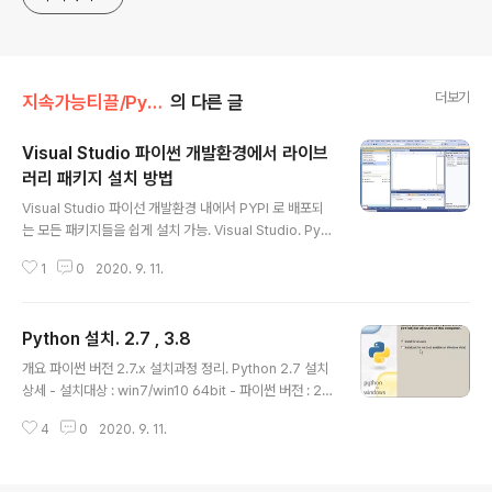
더보기
지속가능티끌/Python
의 다른 글
Visual Studio 파이썬 개발환경에서 라이브
러리 패키지 설치 방법
글 내용
Visual Studio 파이선 개발환경 내에서 PYPI 로 배포되
는 모든 패키지들을 쉽게 설치 가능. Visual Studio. Pyth
on 환경 창에서 패키지 설치 Visual Studio 로 파이썬 프
1
0
2020. 9. 11.
로젝트를 오픈했을때 왼쪽의 Python Environment (파
이썬 환경) 창에서 적용할 파이썬 버전도 선택할 수 있고,
선택된 특정 파이썬 버전에서 PYPI 패키지 검색도 가능하
Python 설치. 2.7 , 3.8
고 즉시 설치도 가능하다. 아래 설명은 패키지 matplotlib
글 내용
설치과정에 대한 설명. Python 환경 창에서 패키지 탭을
개요 파이썬 버전 2.7.x 설치과정 정리. Python 2.7 설치
선택하면 현재 설치된 패키지 목록이 표시된다. 아래 그림
상세 - 설치대상 : win7/win10 64bit - 파이썬 버전 : 2.7.
에서 pip, setuptools 은 이미 설치되어있는것을 보여준
15 ( 2018년 5월 1일 배포. 현재 2018년 9월 11일 2.7
다. 검색창에 설할 패키지 이름을 입력하면 자동으로 보이
4
0
2020. 9. 11.
에서는 가장 최신버전) 설치파일 다운로드 주소 : https://
는 Run command..
www.python.org/downloads/ 상기 주소 접속하여 P
ython 2.7.15 의 윈도우 64비트 버전을 선택하여 다운로