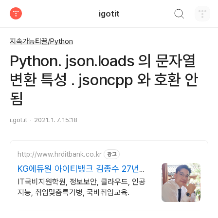
검색하기
igotit
티스토리
지속가능티끌/Python
Python. json.loads 의 문자열
변환 특성 . jsoncpp 와 호환 안
됨
i.got.it
2021. 1. 7. 15:18
http://www.hrditbank.co.kr
광고
KG에듀원 아이티뱅크 김종수 27년경
력전문가 IT취업상담
IT국비지원학원, 정보보안, 클라우드, 인공
지능, 취업맞춤특기병, 국비취업교육.