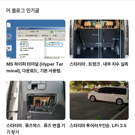
드 받고 실행하여 설치 진행. 설치시 주의사항. - 특별한것
없음. - 아래 동영상에서 다운로드부터 설치, 정상설치여부
이 블로그 인기글
확인 과정까지 상세보임. Python 3.8 설치. 2020. 09. 1
1- 이전 버전 2.7 은 더 이상 사용할 일도 없어져서 제거하
고 현재 최신버전인 3.8.6rc1 64..
MS 하이퍼 터미널 (Hyper Ter
스타리아 . 트렁크 . 내부 치수 실측
minal), 다운로드, 기본 사용법.
스타리아 . 퓨즈박스 . 퓨즈 연결 기
스타리아 투어러 9인승. LPi 3.5
기 찾기