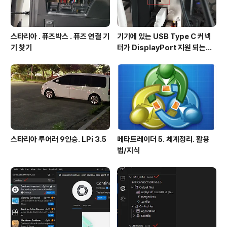
스타리아 . 퓨즈박스 . 퓨즈 연결 기
기기에 있는 USB Type C 커넥
기 찾기
터가 DisplayPort 지원 되는지
확인방법
스타리아 투어러 9인승. LPi 3.5
메타트레이더 5. 체계정리. 활용
법/지식