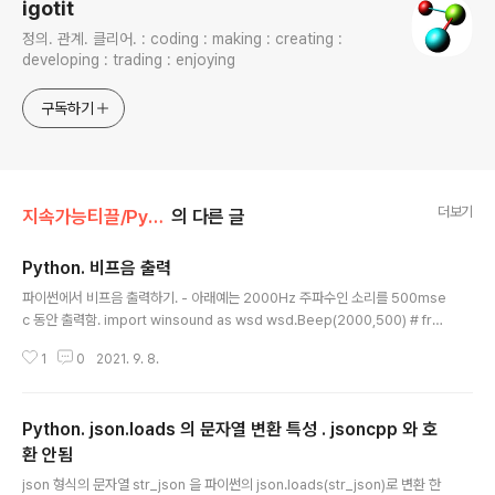
igotit
정의. 관계. 클리어. : coding : making : creating :
developing : trading : enjoying
구독하기
더보기
지속가능티끌/Python
의 다른 글
Python. 비프음 출력
글 내용
파이썬에서 비프음 출력하기. - 아래예는 2000Hz 주파수인 소리를 500mse
c 동안 출력함. import winsound as wsd wsd.Beep(2000,500) # fre
quency(37~32767 Hz) , duration ( msec 단위) 첫 등록 : 2021.09.08
1
0
2021. 9. 8.
최종 수정 : 단축 주소 : https://igotit.tistory.com/2910
Python. json.loads 의 문자열 변환 특성 . jsoncpp 와 호
환 안됨
글 내용
json 형식의 문자열 str_json 을 파이썬의 json.loads(str_json)로 변환 한