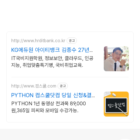
http://www.hrditbank.co.kr
광고
KG에듀원 아이티뱅크 김종수 27년경
력전문가 IT취업상담
IT국비지원학원, 정보보안, 클라우드, 인공
지능, 취업맞춤특기병, 국비취업교육.
http://www.컴스쿨.com
광고
PYTHON 컴스쿨닷컴 당일 신청&결제
시 기프티콘!
PYTHON 1년 동영상 전과목 89,000
원,365일 피씨와 모바일 수강가능.
로그 정보