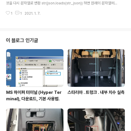
것을 다시 문자열로 변환 str(json.loads(str_json)) 하면 원래의 문자열에서
의 형식과는 다르게 출력되는 것들이 있다. 현재확인된것은 2개 . 큰 따옴표는
1
1
2021. 1. 7.
작은따옴표로 출력됨. "data" -> 'data' 부울 값 표현의 첫글자 대문자로 표현
됨. false, true -> False, True 상기 파이썬 형식의 문자열을 c++의 Jsonc
pp 에서 수신받아 Json::CharReader* json_reader->parse(파이썬에
서 수신받은 문자열) 로 파싱할려고 하면 오류 발생한다. jsoncpp 에서는 모두
큰 따옴표, 부울 표현형식은 모두 소문자여야 정상 파싱가능하므로 해당 문자열
이 블로그 인기글
..
MS 하이퍼 터미널 (Hyper Ter
스타리아 . 트렁크 . 내부 치수 실측
minal), 다운로드, 기본 사용법.