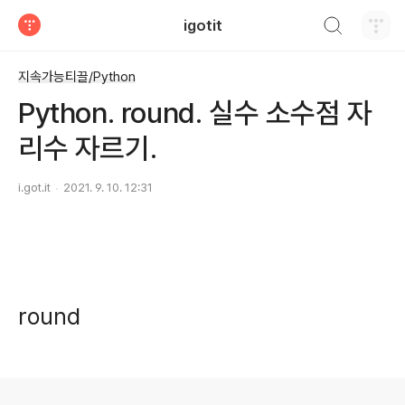
검색하기
igotit
티스토리
지속가능티끌/Python
Python. round. 실수 소수점 자
리수 자르기.
i.got.it
2021. 9. 10. 12:31
round