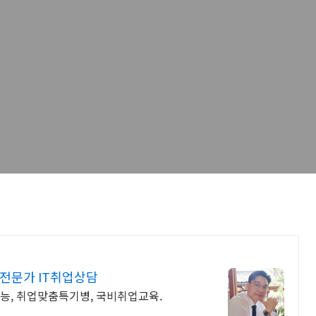
전문가 IT취업상담
지능, 취업맞춤특기병, 국비취업교육.