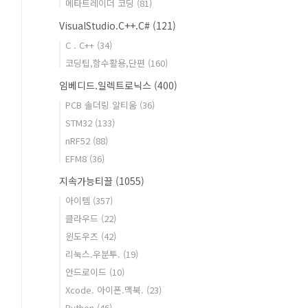
메타트레이더 코딩
(81)
VisualStudio.C++.C#
(121)
C . C++
(34)
코딩팁,함수활용,단편
(160)
임베디드.일렉트로닉스
(400)
PCB 솔더링 알티움
(36)
STM32
(133)
nRF52
(88)
EFM8
(36)
지속가능티끌
(1055)
아이템
(357)
클라우드
(22)
윈도우즈
(42)
리눅스.우분투.
(19)
안드로이드
(10)
Xcode. 아이폰.맥북.
(23)
Python
(46)