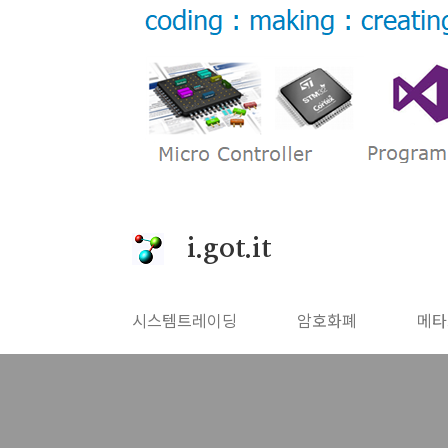
본문 바로가기
i.got.it
시스템트레이딩
암호화폐
메타