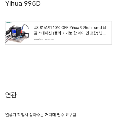
Yihua 995D
US $161.91 10% OFF|Yihua 995d + smd 납
땜 스테이션 (플러그 가능 핫 에어 건 포함) 납땜
인두 bga 재 작업 스테이션 전화 수리 용접 스테
ko.aliexpress.com
이션-에서납떔 & 정거장부터 도구 의 AliExpres
s
연관
열풍기 작업시 잡아주는 거치대 필수 요구됨.