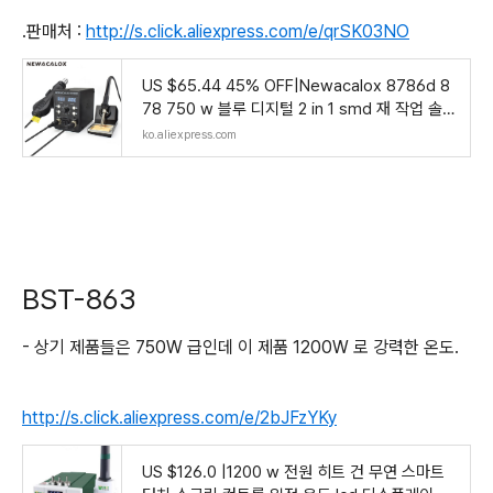
.판매처 :
http://s.click.aliexpress.com/e/qrSK03NO
US $65.44 45% OFF|Newacalox 8786d 8
78 750 w 블루 디지털 2 in 1 smd 재 작업 솔더
링 스테이션 수리 용접 납땜 인두 세트 pcb 디 솔
ko.aliexpress.com
더링 도구-에서납떔 & 정거장부터 도구 의 Aliex
p
BST-863
- 상기 제품들은 750W 급인데 이 제품 1200W 로 강력한 온도.
http://s.click.aliexpress.com/e/2bJFzYKy
US $126.0 |1200 w 전원 히트 건 무연 스마트