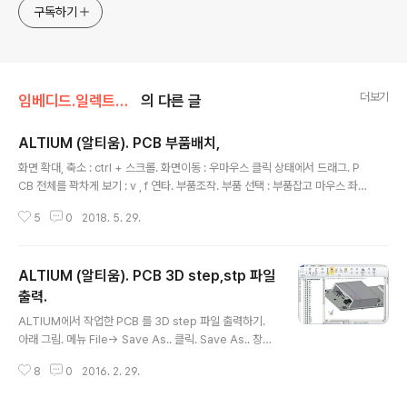
구독하기
더보기
임베디드.일렉트로닉스/PCB 솔더링 알티움
의 다른 글
ALTIUM (알티움). PCB 부품배치,
글 내용
화면 확대, 축소 : ctrl + 스크롤. 화면이동 : 우마우스 클릭 상태에서 드래그. P
CB 전체를 꽉차게 보기 : v , f 연타. 부품조작. 부품 선택 : 부품잡고 마우스 좌
클릭. 부품 돌리기 : 부품선택상태에서 스페이스바 화면조작예. PCB내부에 부
5
0
2018. 5. 29.
품들을 대충 배치해둔다. 부품배치 세밀하게 , 회로도 보면서 각 부품들 적절한
위치에 배치 정리. 본글 포함된 상위 정리 글. 1. 알티움 활용법 정리 : https://ig
otit.tistory.com/1988 첫글등록 : 2018년 5월29일최종수정 : 본글단축주
ALTIUM (알티움). PCB 3D step,stp 파일
소 : https://igotit.tistory.com/1654
출력.
글 내용
ALTIUM에서 작업한 PCB 를 3D step 파일 출력하기.
아래 그림. 메뉴 File-> Save As.. 클릭. Save As.. 창에
서 파일형식을 step 파일로 선택하여 저장하면 끝. step
8
0
2016. 2. 29.
파일을 읽어서 표현가능한 툴에서 열수 있다. 통상 기구설
계 작업시 PCB 정보를 정확히 반영하여 설계가능하다. 아