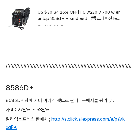
US $30.34 26% OFF|110 v/220 v 700 w er
untop 858d + + smd esd 납땜 스테이션 led
디지털 솔더 다리미 핫 에어 건 blowser 업그레
ko.aliexpress.com
이드 된 858d-에서열선총부터 도구 의 Ali
/////////////////////////////////////////////////////////////////////////////////////
8586D+
8586D+ 외에 기타 여러개 셋트로 판매 , 구매자들 평가 굿.
가격 : 27달러 ~ 53달러.
알리익스프레스 판매처 ;
http://s.click.aliexpress.com/e/paVk
xqRA