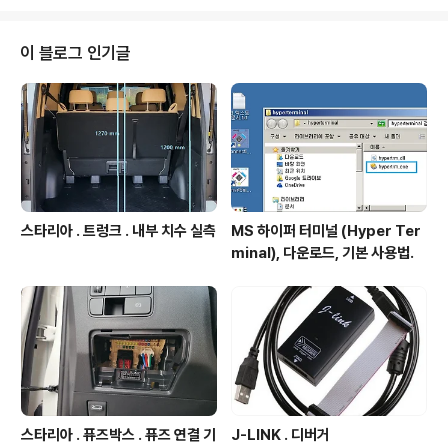
래는 무료 3D 캐드툴인 DesignSpark Mechanical( ht
tp:igotit.tistory.com/514 ) 에서 PCB 스텝 파일 열어
본것. 왼쪽 구조부분을 보면 모든 부품들이 개별적인 오브
이 블로그 인기글
젝트로 만들어져 있음을 알 수 있다. 본글 포함된 상위 정리
글. 1. 알티움 활용법 정리 : https://igotit.tistory.com/1
988 첫글등록 : 2016년 2월 29일.최종..
스타리아 . 트렁크 . 내부 치수 실측
MS 하이퍼 터미널 (Hyper Ter
minal), 다운로드, 기본 사용법.
스타리아 . 퓨즈박스 . 퓨즈 연결 기
J-LINK . 디버거