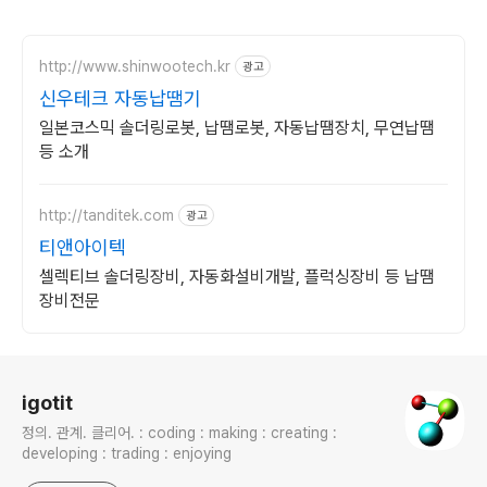
http://www.shinwootech.kr
광고
신우테크 자동납땜기
일본코스믹 솔더링로봇, 납땜로봇, 자동납땜장치, 무연납땜
등 소개
http://tanditek.com
광고
티앤아이텍
셀렉티브 솔더링장비, 자동화설비개발, 플럭싱장비 등 납땜
장비전문
로그 정보
igotit
정의. 관계. 클리어. : coding : making : creating :
developing : trading : enjoying