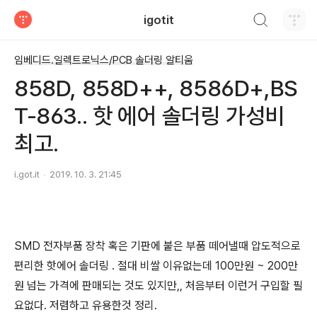
검색하기
igotit
티스토리
임베디드.일렉트로닉스/PCB 솔더링 알티움
858D, 858D++, 8586D+,BS
T-863.. 핫 에어 솔더링 가성비
최고.
i.got.it
2019. 10. 3. 21:45
SMD 전자부품 장착 혹은 기판에 붙은 부품 떼어낼때 압도적으로
편리한 핫에어 솔더링 . 절대 비쌀 이유없는데 100만원 ~ 200만
원 넘는 가격에 판매되는 것도 있지만,, 처음부터 이런거 구입할 필
요없다. 저렴하고 유용한것 정리.