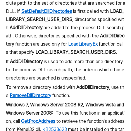
olute path to the set of directories that are searched for a
DLL. If
SetDefaultDllDirectories
is first called with
LOAD_
LIBRARY_SEARCH_USER_DIRS
, directories specified wit
h
AddDllDirectory
are added to the process DLL search p
ath. Otherwise, directories specified with the
AddDllDirec
tory
function are used only for
LoadLibraryEx
function call
s that specify
LOAD_LIBRARY_SEARCH_USER_DIRS
.
If
AddDllDirectory
is used to add more than one directory
to the process DLL search path, the order in which those
directories are searched is unspecified.
To remove a directory added with
AddDllDirectory
, use th
e
RemoveDllDirectory
function.
Windows 7, Windows Server 2008 R2, Windows Vista and
Windows Server 2008:
To use this function in an applicati
on, call
GetProcAddress
to retrieve the function's address
from Kernel32.dll.
KB2533623
must be installed on the tar