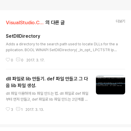
더보기
VisualStudio.C++.C#/코딩팁,함수활용,단편
의 다른 글
SetDllDirectory
글 내용
Adds a directory to the search path used to locate DLLs for the a
pplication. BOOL WINAPI SetDllDirectory( _In_opt_ LPCTSTR lpP
athName ); ParameterslpPathName [in, optional]The directory to
0
0
2017. 3. 17.
be added to the search path. If this parameter is an empty string
(""), the call removes the current directory from the default DLL s
earch order. If this parameter is NULL, the function restores the d
dll 파일로 lib 만들기. def 파일 만들고 그 다
efault se..
음 lib 파일 생성.
글 내용
dll 파일 이용하여 lib 파일 만드는 법. dll 파일로 def 파일
부터 먼저 만들고, def 파일로 lib 파일 만드는 2단계를 거
치게 된다. 1. dll 파일로 def 파일 만들기. 본글의 예에서
3
1
2017. 3. 13.
사용된 dll 파일 : SLABHIDDevice.dll Visual Studio
실행하여 "메뉴 -> Tools -> Visual Studio Comman
d Prompt" 클릭하여 실행된 커맨드 창에 아래 푸른색 라
인처럼 구문 기록하여 엔터치면 동일폴더에 SLABHIDDe