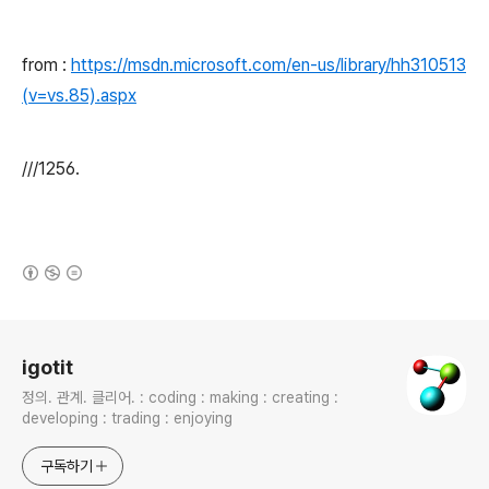
from :
https://msdn.microsoft.com/en-us/library/hh310513
(v=vs.85).aspx
///1256.
(새창열림)
로그 정보
igotit
정의. 관계. 클리어. : coding : making : creating :
developing : trading : enjoying
구독하기