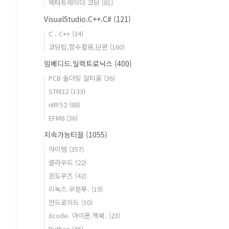
메타트레이더 코딩
(81)
VisualStudio.C++.C#
(121)
C . C++
(34)
코딩팁,함수활용,단편
(160)
임베디드.일렉트로닉스
(400)
PCB 솔더링 알티움
(36)
STM32
(133)
nRF52
(88)
EFM8
(36)
지속가능티끌
(1055)
아이템
(357)
클라우드
(22)
윈도우즈
(42)
리눅스.우분투.
(19)
안드로이드
(10)
Xcode. 아이폰.맥북.
(23)
Python
(46)