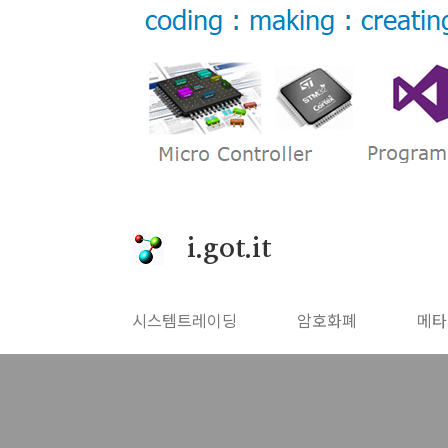
본문 바로가기
i.got.it
시스템트레이딩
암호화폐
메타