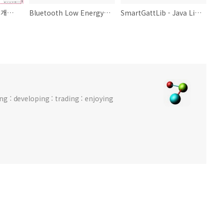
안드로이드 스튜디오. 개요 . 설치
Bluetooth Low Energy 안드로이드 앱.
SmartGattLib - Java Library for BLE device.
 : developing : trading : enjoying