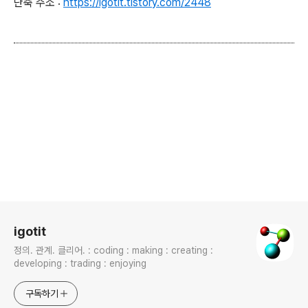
단축 주소 :
https://igotit.tistory.com/2448
로그 정보
igotit
정의. 관계. 클리어. : coding : making : creating :
developing : trading : enjoying
구독하기