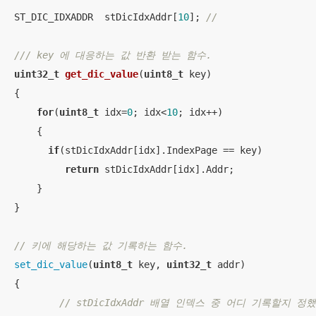
ST_DIC_IDXADDR  stDicIdxAddr[
10
]; 
// 
/// key 에 대응하는 값 반환 받는 함수.
uint32_t
get_dic_value
(
uint8_t
 key)
{

for
(
uint8_t
 idx=
0
; idx<
10
; idx++)

    {

if
(stDicIdxAddr[idx].IndexPage == key) 

return
 stDicIdxAddr[idx].Addr; 

    }

}

// 키에 해당하는 값 기록하는 함수. 
set_dic_value
(
uint8_t
 key, 
uint32_t
 addr)

{

// stDicIdxAddr 배열 인덱스 중 어디 기록할지 정