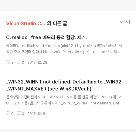
더보기
VisualStudio.C++.C#/코딩팁,함수활용,단편
의 다른 글
C. malloc , free 메모리 동적 할당. 제거.
글 내용
헤더파일 : stdlib.h void * malloc (uint32_t byte_size) 반환값 성공시 생
성된 주소 포인터 실패시 NULL void free(void * ptr) - malloc 으로 생성
된 메모리 영역 제거하는것. malloc, free 사용예. 1차원 배열 동적 생성 //예 u
3
0
2019. 12. 28.
int8_t 1차원배열 100개 동적 생성. uint8_t * pui8Arr; pui8Arr = (uint8_t
*)malloc(sizeof(uint8_t)*100); // 상기 생성된 메모리블럭 지우기. free
((void*)pui8Arr); 2차원 배열 동적 생성 //예 uint8_t 2차원배열 [5][9] 동
_WIN32_WINNT not defined. Defaulting to _WIN32
적 생성. uint8_t ** ppui8Arr; ppui8Arr = (uint8_t**)malloc(..
_WINNT_MAXVER (see WinSDKVer.h)
글 내용
문제상황 이전버전의 VC++(예 : VC++6.0 등)를 신규 버전의 VC++(예 : V
C++2017 등) 빌드시 오류 메시지 : _WIN32_WINNT not defined. Defa
ulting to _WIN32_WINNT_MAXVER (see WinSDKVer.h) 해결책 ; stda
0
0
2019. 12. 8.
fx.h 에 #inlcude 추가한다. 첫 등록 : 2019년 12월 8일 최종 수정 : 단축 주소
: https://igotit.tistory.com/2414