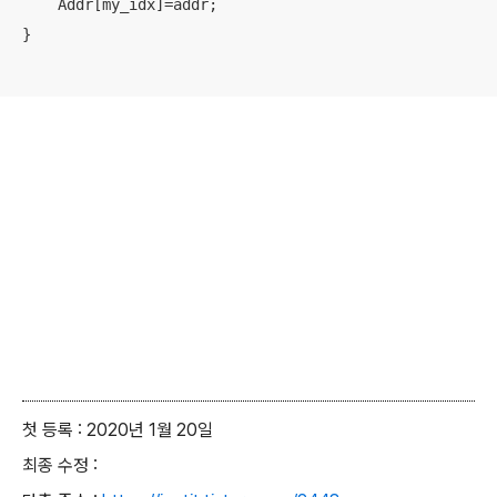
    Addr[my_idx]=addr; 

}

첫 등록 : 2020년 1월 20일
최종 수정 :