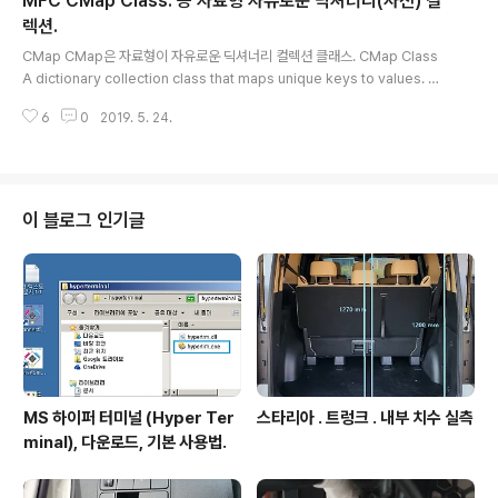
MFC CMap Class. 등 자료형 자유로운 딕셔너리(사전) 컬
other.c void function1() { }
/////////////////////////////////////////////////////////////////////////////////////..
렉션.
글 내용
CMap CMap은 자료형이 자유로운 딕셔너리 컬렉션 클래스. CMap Class
A dictionary collection class that maps unique keys to values. 복
사 templateclass CMap : public CObject Parameters KEY Class of
6
0
2019. 5. 24.
the object used as the key to the map. ARG _ KEY Data type used
for KEY arguments; usually a reference to KEY. VALUE Class of th
e object stored in the map. ARG _ VALUE ..
이 블로그 인기글
MS 하이퍼 터미널 (Hyper Ter
스타리아 . 트렁크 . 내부 치수 실측
minal), 다운로드, 기본 사용법.