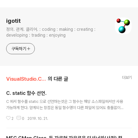
로그 정보
igotit
정의. 관계. 클리어. : coding : making : creating :
developing : trading : enjoying
구독하기
더보기
VisualStudio.C++.C#/코딩팁,함수활용,단편
의 다른 글
C. static 함수 선언.
글 내용
C 에서 함수를 static 으로 선언하는것은 그 함수는 해당 소스파일에서만 사용
가능하게 한다. 얻게되는 장점은 동일 함수명이 다른 파일에 있어도 충돌없이
따로 작동함. 따라서, 외부에서도 호출할 함수 외에는 기본 staic 함수로 선언함
2
0
2019. 10. 21.
이 유리하다. 예로 아래 처럼 2개의 파일에서 동일한 함수명 function1 이 있다
고 하자.
/////////////////////////////////////////////////////////////////////////////////////// //file :