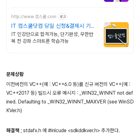
1위, 학사 석사 박사 온라인복수학위까지
http://www.컴스쿨.com
광고
IT 컴스쿨닷컴 당일 신청&결제시 기프
티콘!
IT 인강만으로 합격가능, 단기완성, 무한반
복 전 강좌 스마트폰 학습가능
문제상황
이전버전의 VC++(예 : VC++6.0 등)를 신규 버전의 VC++(예 :
VC++2017 등) 빌드시 오류 메시지 : _WIN32_WINNT not def
ined. Defaulting to _WIN32_WINNT_MAXVER (see WinSD
KVer.h)
해결책
; stdafx.h 에 #inlcude <sdkddkver.h> 추가한다.