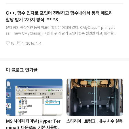
t.tistory.com/211 ) 보다 많이 편하다. 헤더 : thread 클래스 프로그램내의
스레드 생성 관리. 설명 You can use a thread object to observe and
C++. 함수 인자로 포인터 전달하고 함수내에서 동적 메모리
manage a thread of execution within an application.A thread obje
ct that's created by u..
할당 받기 2가지 방식. ** *&
글 내용
문제 정의 통상적인 동적 메모리 할당은 아래와 같다. CMyClass * p_mycla
ss = new CMyClass(); 그런데, 위와 달리 포인터변수 선언만 하고, 동적할
당은 별도의 함수에서 하고 싶다고 하자. 즉, 아래 코드구조처럼 함수 function
15
1
2016. 1. 4.
의 인자로 p_myclass 를 전달하여 function p_myclass 를 동적할당 받고
싶다. CMyClass * p_myclass; // 포인터변수 p_myclass 선언만 했다. fu
nction(p_myclass); // 이 함수호출하고 나면 p_myclass 동적할당 되게 하
려함. 흔히 하게 되는 틀린 코드 사례. CMyClass * p_myclass; function(p
_myclass); function(CMyClass * p_myclas..
이 블로그 인기글
MS 하이퍼 터미널 (Hyper Ter
스타리아 . 트렁크 . 내부 치수 실측
minal), 다운로드, 기본 사용법.