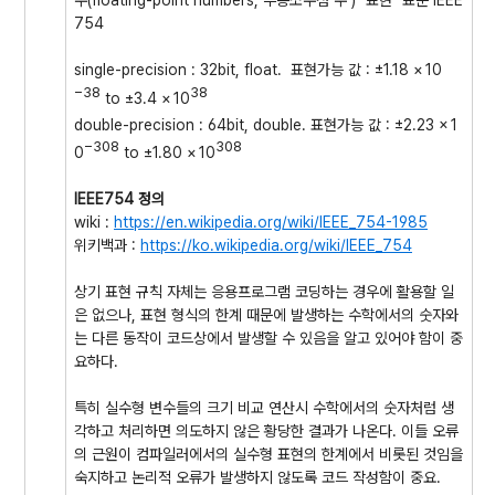
수(floating-point numbers, 부동소수점 수 ) "표현" 표준 IEEE
754
single-precision : 32bit, float. 표현가능 값 : ±1.18
×
10
−
38
38
to ±3.4
×
10
double-precision : 64bit, double. 표현가능 값 : ±2.23
×
1
−
308
308
0
to ±1.80
×
10
IEEE754 정의
wiki :
https://en.wikipedia.org/wiki/IEEE_754-1985
위키백과 :
https://ko.wikipedia.org/wiki/IEEE_754
상기 표현 규칙 자체는 응용프로그램 코딩하는 경우에 활용할 일
은 없으나, 표현 형식의 한계 때문에 발생하는 수학에서의 숫자와
는 다른 동작이 코드상에서 발생할 수 있음을 알고 있어야 함이 중
요하다.
특히 실수형 변수들의 크기 비교 연산시 수학에서의 숫자처럼 생
각하고 처리하면 의도하지 않은 황당한 결과가 나온다. 이들 오류
의 근원이 컴파일러에서의 실수형 표현의 한계에서 비롯된 것임을
숙지하고 논리적 오류가 발생하지 않도록 코드 작성함이 중요.