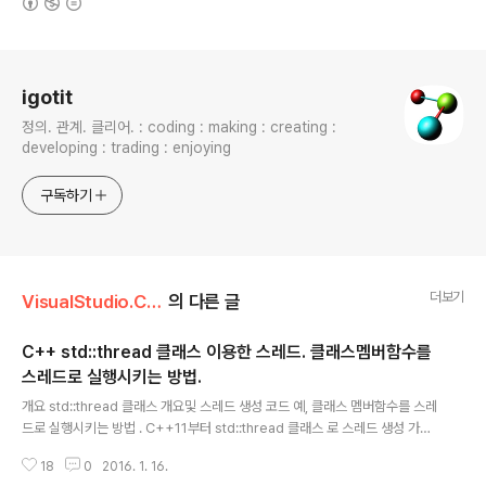
로그 정보
igotit
정의. 관계. 클리어. : coding : making : creating :
developing : trading : enjoying
구독하기
더보기
VisualStudio.C++.C#/C . C++
의 다른 글
C++ std::thread 클래스 이용한 스레드. 클래스멤버함수를
스레드로 실행시키는 방법.
글 내용
개요 std::thread 클래스 개요및 스레드 생성 코드 예, 클래스 멤버함수를 스레
드로 실행시키는 방법 . C++11부터 std::thread 클래스 로 스레드 생성 가능
하며, VC++ (Visual Studio 2012 이후 )에서도 사용가능하다. VC++에서
18
0
2016. 1. 16.
통상적인 스레드 생성하는 AfxBeginThread 방식(상세보기 -> http://igoti