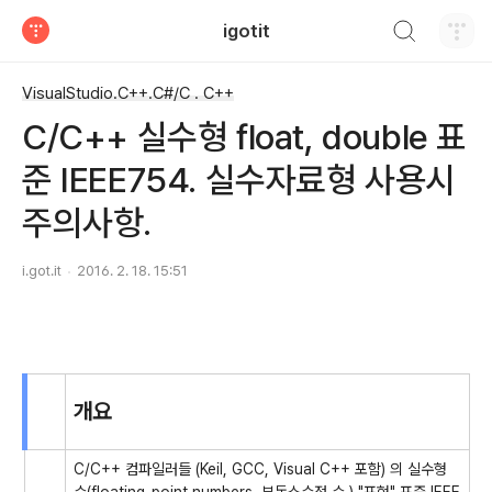
검색하기
igotit
티스토리
VisualStudio.C++.C#/C . C++
C/C++ 실수형 float, double 표
준 IEEE754. 실수자료형 사용시
주의사항.
i.got.it
2016. 2. 18. 15:51
개요
C/C++ 컴파일러들 (Keil, GCC, Visual C++ 포함) 의 실수형