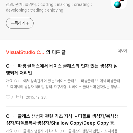
정의. 관계. 클리어. : coding : making : creating :
developing : trading : enjoying
구독하기
더보기
VisualStudio.C++.C#/C . C++
의 다른 글
C++. 파생 클래스에서 베이스 클래스의 인자 있는 생성자 실
행되게 처리법
글 내용
개요. C++ 에서 상속관계에 있는 "베이스 클래스 - 파생클래스" 에서 파생클래
스 측에서의 생성자 처리법 정리. 요구사항. 1. 베이스 클래스에 인자있는 생성
자만 정의해뒀다. 2. 파생클래스에도 인자있는 생성자가 정의되어있다. 2. 파생
7
1
2015. 12. 28.
클래스 개체 생성시 상기1의 베이스클래스의 인자있는 생성자 호출되게 하고
싶다. 2가지 방법 가능. 방법1. 파생클래스에 인자있는 생성자의 선언 및 정의시
베이스클래스의 생성자 명시적 실행되도록 한다. 방법2. 파생클래스에는 별도
C++. 클래스 생성자 관련 기초 지식. - 디폴트 생성자/복사생
의 생성자 만들지 않고 베이스클래스의 생성자를 상속받아서 사용한다. 방법2
가 더 간단함. 방법1. // 베이스 클래스에 인자있는 생성자를 정의하였다. class
성자/디폴트복사생성자/Shallow Copy/Deep Copy 등.
글 내용
CBase { public: CBase(int a); // 베이스 클래스의 인자 있는..
개요. C++ 클래스 생성자 기초지식. C++ 클래스의 생성자 관련 기초 지식들