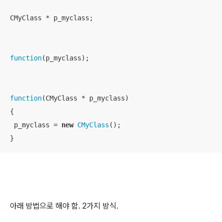
CMyClass * p_myclass;

function
(p_myclass);

function
(CMyClass * p_myclass)

{

 p_myclass = 
new
CMyClass
();

}
아래 방법으로 해야 함. 2가지 방식.