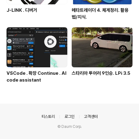
J-LINK . 디버거
메타트레이더 4. 체계정리. 활용
법/지식.
VSCode . 확장 Continue . AI
스타리아 투어러 9인승. LPi 3.5
code assistant
의안내
티스토리
로그인
고객센터
© Daum Corp.