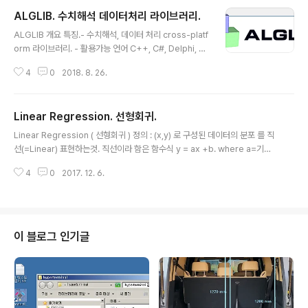
ALGLIB. 수치해석 데이터처리 라이브러리.
글 내용
ALGLIB 개요 특징.- 수치해석, 데이터 처리 cross-platf
orm 라이브러리. - 활용가능 언어 C++, C#, Delphi, C
Python.- 활용가능 os : 윈도우, 유닉스. - 공식사이트 : h
4
0
2018. 8. 26.
ttp://www.alglib.net/- 무료다운로드 : http://www.al
glib.net/download.php 수치해석, 데이터 처리 주요특
징.Data analysis (classification/regression, statis
Linear Regression. 선형회귀.
tics) Optimization and nonlinear solvers Interpol
글 내용
ation and linear/nonlinear least-squares fitting L
Linear Regression ( 선형회귀 ) 정의 : (x,y) 로 구성된 데이터의 분포 를 직
inear algebra (direct algorithms, EVD/SVD), dir
선(=Linear) 표현하는것. 직선이라 함은 함수식 y = ax +b. where a=기울
e..
기, b=절편. 주어진 (x,y) 데이터 셋을 가장 잘 대표하는 직선 결정하는 방법. :
4
0
2017. 12. 6.
데이터와 직선사이의 차이값들이 최소화 되는 a 와 b를 구한다. 차이값의 정의
는 여러 방식이 가능하며, 흔하게 사용되는 식은 아래처럼 정의된다. 주. 표현하
는 용어에 "회귀" 라는 단어가 들어갔다고 데이터들을 만들어낸 운동방정식이
그 직선으로 꼭 복귀(회귀 )하고자 하는 성질이 있다는 의미 아님. 자연과학, 공
학적 대상에서 용어에 사용된 단어의 인문학적 언어적 의미로 엉뚱한 해석하는
이 블로그 인기글
바보같은 짓 하지말 것. 이치를 파악하는데 가장..