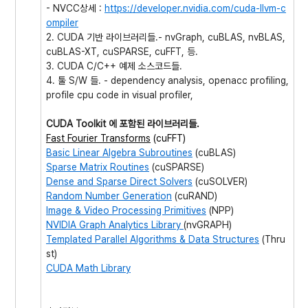
- NVCC상세 :
https://developer.nvidia.com/cuda-llvm-c
ompiler
2. CUDA 기반 라이브러리들.- nvGraph, cuBLAS, nvBLAS,
cuBLAS-XT, cuSPARSE, cuFFT, 등.
3. CUDA C/C++ 예제 소스코드들.
4. 툴 S/W 들. - dependency analysis, openacc profiling,
profile cpu code in visual profiler,
CUDA Toolkit 에 포함된 라이브러리들.
Fast Fourier Transforms
(cuFFT)
Basic Linear Algebra Subroutines
(cuBLAS)
Sparse Matrix Routines
(cuSPARSE)
Dense and Sparse Direct Solvers
(cuSOLVER)
Random Number Generation
(cuRAND)
Image & Video Processing Primitives
(NPP)
NVIDIA Graph Analytics Library
(nvGRAPH)
Templated Parallel Algorithms & Data Structures
(Thru
st)
CUDA Math Library