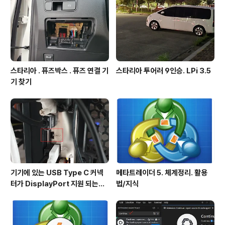
스타리아 . 퓨즈박스 . 퓨즈 연결 기
스타리아 투어러 9인승. LPi 3.5
기 찾기
기기에 있는 USB Type C 커넥
메타트레이더 5. 체계정리. 활용
터가 DisplayPort 지원 되는지
법/지식
확인방법