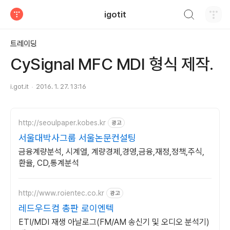
검색하기
igotit
티스토리
트레이딩
CySignal MFC MDI 형식 제작.
i.got.it
2016. 1. 27. 13:16
http://seoulpaper.kobes.kr
광고
서울대박사그룹 서울논문컨설팅
금융계량분석, 시계열, 계량경제,경영,금융,재정,정책,주식,
환율, CD,통계분석
http://www.roientec.co.kr
광고
레드우드컴 총판 로이엔텍
ETI/MDI 재생 아날로그(FM/AM 송신기 및 오디오 분석기)