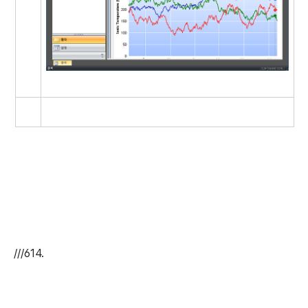
///614.