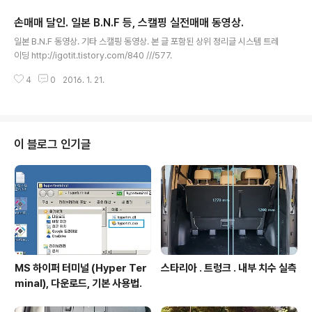
(1) +1 (1) 8 7 (2) 6 (2) -1 (2) 7 6 (3) 5 (3) -1 (3) 6 8 (4) 7 (4) -1 (4) 5
손매매 달인. 일본 B.N.F 등, 스캘핑 실전매매 동영상.
9 (5) 10 (5) +1 (5) 4 3 case2. t..
글 내용
일본 B.N.F 동영상. 기타 스캘핑 동영상. 본 글 포함된 상위 정리글 시스템 트레
이딩 http://igotit.tistory.com/840 ///577.
4
0
2016. 1. 21.
이 블로그 인기글
MS 하이퍼 터미널 (Hyper Ter
스타리아 . 트렁크 . 내부 치수 실측
minal), 다운로드, 기본 사용법.