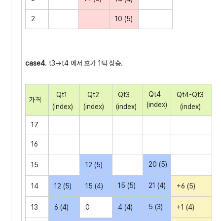
2
10 (5)
case4
. t3->t4 에서 호가 1틱 상승.
Qt4
Qt1
Qt2
Qt3
Qt4-Qt3
가격
(index)
(index)
(index)
(index)
(index)
17
16
20 (5)
15
12 (5)
15 (5)
21 (4)
14
12 (5)
15 (4)
+6 (5)
5 (3)
13
6 (4)
0
4 (4)
+1 (4)