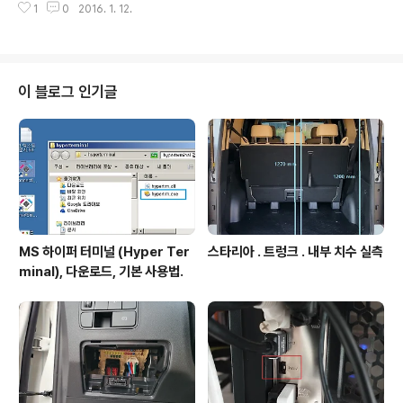
1
0
2016. 1. 12.
서 제공해야한다.2. 1개의 CyOrderNew 에 1개 이상의 CyOrderModify/
Cancel 프로세스 중복 불허하는 수단이 CyOrderNew에서 제공되어야 한
다. 즉, CyOrderModify/Cancel (모두 CyOrderNew를 수정하는 기능임)
은 1개의 CyOrderNew 개체에 1개의 수정프로세스만 진행가능하며, 진행중
인 수정프로세스가 종료된 이후에만 추가의 수정프로세스가 CyOrderNew에
이 블로그 인기글
접근가능하다. 상기의 수단..
MS 하이퍼 터미널 (Hyper Ter
스타리아 . 트렁크 . 내부 치수 실측
minal), 다운로드, 기본 사용법.