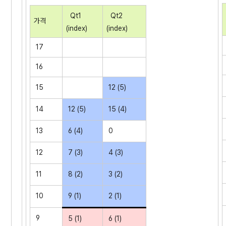
Qt1
Qt2
가격
(index)
(index)
17
16
15
12 (5)
14
12 (5)
15 (4)
13
6 (4)
0
12
7 (3)
4 (3)
11
8 (2)
3 (2)
10
9 (1)
2 (1)
9
5 (1)
6 (1)