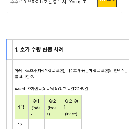
수수료 혜택까지! (조건 충족 시) Young 고
객님은 국내주식쿠폰 5만원! (1986년 이후
출생)
1. 호가 수량 변동 사례
아래 매도호가(파랑색셀로 표현), 매수호가(붉은색 셀로 표현)의 인덱스는 
를 표시한것.
case1
. 호가변동(상승/하락)없고 동일호가정렬.
Qt1
Qt2
Qt2-Qt
가격
1
(inde
(inde
x)
x)
(index)
17