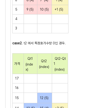
6
8 (4)
7 (4)
-1 (4)
5
9 (5)
10 (5)
+1 (5)
4
3
case2
. t2 에서 특정호가수량 0인 경우.
Qt1
Qt2-Qt
Qt2
가격
1
(inde
(index)
x)
(index)
17
16
15
12 (5)