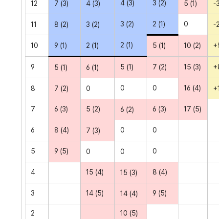
4 (3)
3 (2)
12
7 (3)
4 (3)
-3
5 (1)
3 (2)
2 (1)
0
11
8 (2)
3 (2)
-2
2 (1)
10
9 (1)
2 (1)
+5
5 (1)
10 (2)
9
+8
5 (1)
7 (2)
15 (3)
5 (1)
6 (1)
0
0
16 (4)
8
7 (2)
0
+1
7
6 (3)
5 (2)
6 (3)
17 (5)
6 (2)
6
8 (4)
0
0
7 (3)
5
9 (5)
0
0
0
4
15 (4)
8 (4)
15 (3)
3
14 (5)
9 (5)
14 (4)
2
10 (5)