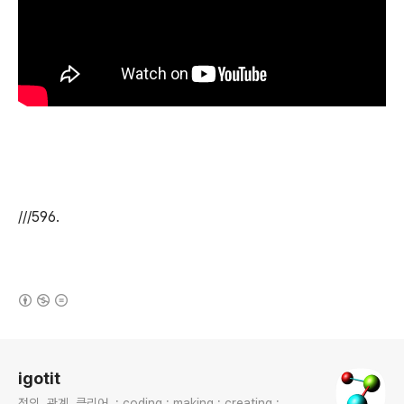
///596.
(새창열림)
로그 정보
igotit
정의. 관계. 클리어. : coding : making : creating :