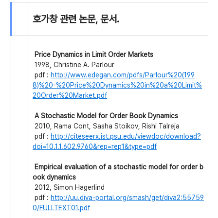
호가창 관련 논문, 문서.
Price Dynamics in Limit Order Markets
1998, Christine A. Parlour
pdf :
http://www.edegan.com/pdfs/Parlour%20(199
8)%20-%20Price%20Dynamics%20in%20a%20Limit%
20Order%20Market.pdf
A Stochastic Model for Order Book Dynamics
2010, Rama Cont, Sasha Stoikov, Rishi Talreja
pdf :
http://citeseerx.ist.psu.edu/viewdoc/download?
doi=10.1.1.602.9760&rep=rep1&type=pdf
Empirical evaluation of a stochastic model for order b
ook dynamics
2012, Simon Hagerlind
pdf :
http://uu.diva-portal.org/smash/get/diva2:55759
0/FULLTEXT01.pdf