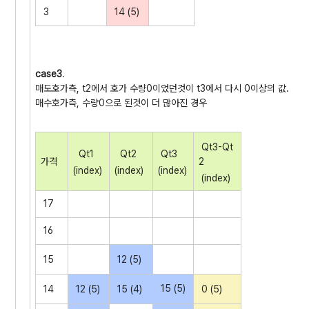
3
14 (5)
case3
.
매도호가측, t2에서 호가 수량0이었던것이 t3에서 다시 0이상의 값.
매수호가측, 수량0으로 된것이 더 많아진 경우
Qt3-Qt
Qt1
Qt2
Qt3
가격
2
(index)
(index)
(index)
(index)
17
16
15
12 (5)
15 (5)
14
12 (5)
15 (4)
0 (5)