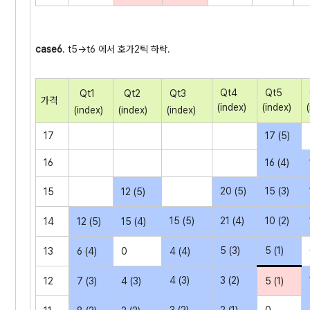
case6
. t5->t6 에서 호가2틱 하락.
Qt4
Qt5
Qt1
Qt2
Qt3
가격
(index)
(index)
(index)
(index)
(index)
17
17 (5)
16
16 (4)
20 (5)
15 (3)
15
12 (5)
15 (5)
21 (4)
10 (2)
14
12 (5)
15 (4)
5 (3)
5 (1)
13
6 (4)
0
4 (4)
4 (3)
3 (2)
12
7 (3)
4 (3)
5 (1)