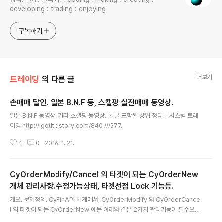
developing : trading : enjoying
구독하기
더보기
트레이딩
의 다른 글
손매매 달인. 일본 B.N.F 등, 스캘핑 실전매매 동영상.
글 내용
일본 B.N.F 동영상. 기타 스캘핑 동영상. 본 글 포함된 상위 정리글 시스템 트레
이딩 http://igotit.tistory.com/840 ///577.
4
0
2016. 1. 21.
CyOrderModify/Cancel 의 타겟이 되는 CyOrderNew
개체 관리사항.수정가능상태, 타겟선점 Lock 기능등.
글 내용
개요. 문제정의. CyFinAPI 체계에서, CyOrderModify 와 CyOrderCance
l 의 타겟이 되는 CyOrderNew 에는 아래와 같은 2가지 관리기능이 필수요구
된다. 1. CyOrderModify/Cancel 명령 적용 가능여부를 CyOrderNew에