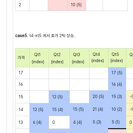
2
10 (5)
case5
. t4->t5 에서 호가 2틱 상승.
Qt4
Qt5
Qt1
Qt2
Qt3
Q
가격
(index)
(index)
(index)
(index)
(index)
17
17 (5)
16
16 (4)
20 (5)
15 (3)
15
12 (5)
-5
15 (5)
21 (4)
10 (2)
14
12 (5)
15 (4)
-1
5 (3)
5 (1)
13
6 (4)
0
4 (4)
0 