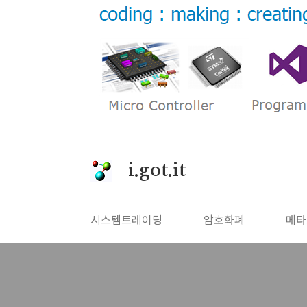
본문 바로가기
i.got.it
시스템트레이딩
암호화폐
메타