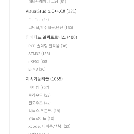
메타트레이더 코딩
(81)
VisualStudio.C++.C#
(121)
C . C++
(34)
코딩팁,함수활용,단편
(160)
임베디드.일렉트로닉스
(400)
PCB 솔더링 알티움
(36)
STM32
(133)
nRF52
(88)
EFM8
(36)
지속가능티끌
(1055)
아이템
(357)
클라우드
(22)
윈도우즈
(42)
리눅스.우분투.
(19)
안드로이드
(10)
Xcode. 아이폰.맥북.
(23)
Python
(46)