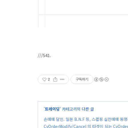
///541.
2
구독하기
'
트레이딩
' 카테고리의 다른 글
손매매 달인. 일본 B.N.F 등, 스캘핑 실전매매 동영
CyOrderModify/Cancel 의 타겟이 되는 Cy