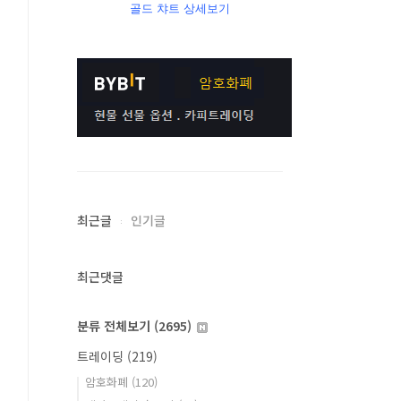
골드 챠트 상세보기
최근글
인기글
최근댓글
분류 전체보기
(2695)
트레이딩
(219)
암호화폐
(120)