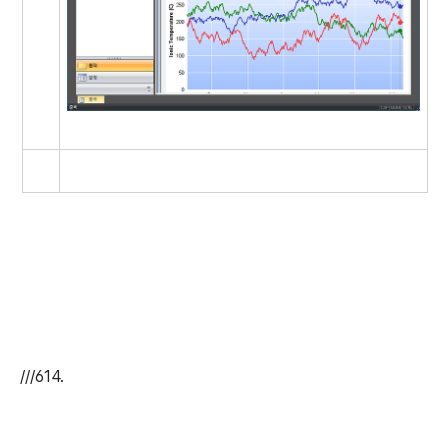
///614.