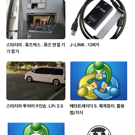
스타리아 . 퓨즈박스 . 퓨즈 연결 기
J-LINK . 디버거
기 찾기
스타리아 투어러 9인승. LPi 3.5
메타트레이더 5. 체계정리. 활용
법/지식