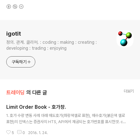
(새창열림)
로그 정보
igotit
정의. 관계. 클리어. : coding : making : creating :
developing : trading : enjoying
구독하기
더보기
트레이딩
의 다른 글
Limit Order Book - 호가창.
글 내용
1. 호가 수량 변동 사례 아래 매도호가(파랑색셀로 표현), 매수호가(붉은색 셀로
표현)의 인덱스는 증권사의 HTS, API에서 제공되는 호가번호를 표시한것. ca
se1. 호가변동(상승/하락)없고 동일호가정렬.가격 Qt1 (index) Qt2 (index)
5
0
2016. 1. 24.
Qt2-Qt1(index) 17 16 15 14 12 (5) 15 (5) +3 (5) 13 6 (4) 5 (5) -1 (4)