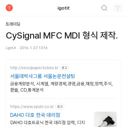
검색하기
igotit
티스토리
트레이딩
CySignal MFC MDI 형식 제작.
i.got.it
2016. 1. 27. 13:16
http://seoulpaper.kobes.kr
광고
서울대박사그룹 서울논문컨설팅
금융계량분석, 시계열, 계량경제,경영,금융,재정,정책,주식,
환율, CD,통계분석
https://www.epskr.co.kr
광고
DAHO 다호 한국 대리점
DAHO 다호트로닉 한국 대리점 압력, 디지