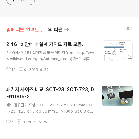
더보기
임베디드.일렉트로닉스
의 다른 글
2.4GHz 안테나 설계 가이드 자료 모음.
글 내용
2.4GHz 안테나 설계자료 모음 이미지 from : http://ww
w.wikiwand.com/en/Antenna_(radio) 자료1. 싸이프
레스 사 AN91445 - Antenna Design Guide. AN91
14
0
2015. 6. 29.
445 사이트 : http://www.cypress.com/?rID=10251
2&source=procblepdf 문서 : http://www.cypres
s.com/?docID=51279 자료2.ST 사 AN3359 - Low
패키지 사이즈 비교, SOT-23, SOT-723, D
Cost PCB Antenna for 2.4 GHz radio : Meander
design.pdf 문서 : http://www.st.com/web/en/res
FN1006-3
글 내용
ource/technical/document/application_note/DM
패드 점유길이 포함. SOT - 23 : 2.7 x 3 x 1.1 mm SOT
00024648.pdf 자료3...
-723 : 1.25 x 1.3 x 0.55 mm DFN1006-3 : 0.8 x 1
x 0.45mm ///345.
4
0
2015. 6. 29.