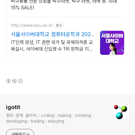
탁구용품 전문 쇼핑몰 탁구라켓. 탁구 라켓, 러버 등. 최대
15% SALE!
http://www.iscu.ac.kr
광고
서울사이버대학교 컴퓨터공학과 2026
가을학기 신편입생
IT인력 양성, IT 관련 국가 및 국제자격증 교
육실시, 사이버대 신입생 수 1위 장학금 지급
1위, 학사 석사 박사 온라인복수학위까지
(새창열림)
로그 정보
igotit
정의. 관계. 클리어. : coding : making : creating :
developing : trading : enjoying
구독하기