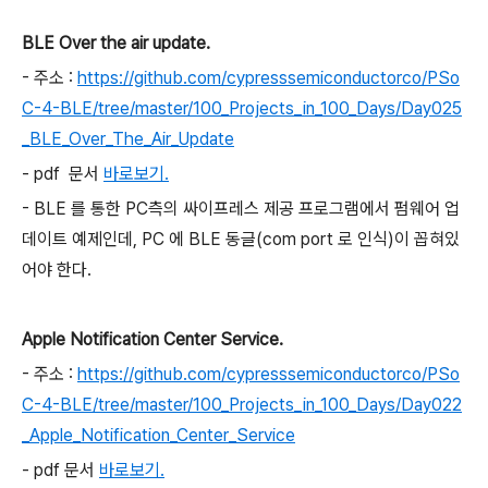
BLE Over the air update.
- 주소 :
https://github.com/cypresssemiconductorco/PSo
C-4-BLE/tree/master/100_Projects_in_100_Days/Day025
_BLE_Over_The_Air_Update
- pdf 문서
바로보기.
- BLE 를 통한 PC측의 싸이프레스 제공 프로그램에서 펌웨어 업
데이트 예제인데, PC 에 BLE 동글(com port 로 인식)이 꼽혀있
어야 한다.
Apple Notification Center Service.
- 주소 :
https://github.com/cypresssemiconductorco/PSo
C-4-BLE/tree/master/100_Projects_in_100_Days/Day022
_Apple_Notification_Center_Service
- pdf 문서
바로보기.