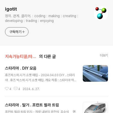
igotit
정의. 관계. 클리어. : coding : making : creating :
developing : trading : enjoying
구독하기
더보기
지속가능티끌/자동차
의 다른 글
스타리아 . DIY 모음
글 내용
휴즈박스에 시거 소켓 매립 - 2024.04.03 DIY . 스타리
아 . 휴즈 박스에 시거 소켓 매립 .개요 차종 : 스타리아 차량
휴즈 박스 내에 시거 소켓 매립하여 기기 전원 공급선들 최
4
4
2024. 6. 27.
대한 안 보이게 처리하려고 함. 사전 준비 1. DIY 용으로 판
매 중인 시거 소켓 https://igotit.tistory.com/5312 2.
차량igotit.tistory.com 매립된 시거 소켓 활용 : 컵홀더
스타리아 . 탈거 . 프런트 필라 트림
폰 충전 케이블 매립- 2024.04.03 DIY . 스타리아 . 운전
글 내용
석 왼쪽 기기용 USB 충전 케이블 매립개요 스타리아 의 운
프런트 필라 트림 위치 - 차량 내부의 운전석, 조수석 핸