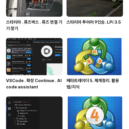
스타리아 . 퓨즈박스 . 퓨즈 연결 기
스타리아 투어러 9인승. LPi 3.5
기 찾기
VSCode . 확장 Continue . AI
메타트레이더 5. 체계정리. 활용
code assistant
법/지식