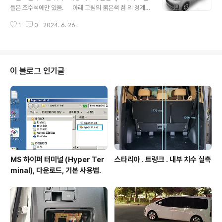
전석 왼쪽 대시 보드에 컵홀더가 있고, 여기에 폰 충전기 거
들은 조수석에만 있음. 아래 그림의 붉은색 점 의 경계
치해서 아래 사진 처럼 사용 중(컵홀더 충전 거치대 상세 정
지점부터 리무버로 벌려준다. 운전석측 트림 탈거 상
보 보기 : https://igotit.tistory.c..
1
0
2024. 6. 26.
세 리무버 큰거 집어 넣고 팍 당겨서 1차 벌려준다. 아래
사진에 보이는 결합 방식 때문에 그냥 힘으로 당기면 안
됨. 검정색 볼트 풀고, 마개 역할하는 플라스틱 빼내
고, 백색 플라스틱 부분을 슬라이딩 시켜 빼낸다. 이제 키
는 다뺐기에 잘 벌어진다. 트림 잡고 시계방향으로 비틀면
이 블로그 인기글
아래 사진처럼 하단부 먼저 빠진다. 계속 시계 방향으로
비틀면 다 빠진다. 트림 상세 상위 정리 스타리아 .
탈거 모음스타리아 . 탈거 모음 - 다 벗겨 보자 스타리
아 . 탈거 . 테일..
MS 하이퍼 터미널 (Hyper Ter
스타리아 . 트렁크 . 내부 치수 실측
minal), 다운로드, 기본 사용법.