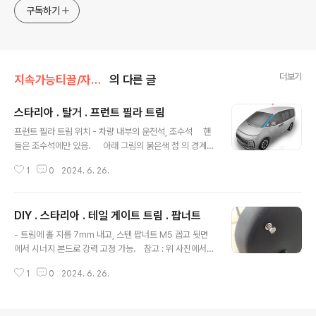
구독하기
더보기
지속가능티끌/자동차
의 다른 글
스타리아 . 탈거 . 프런트 필라 트림
글 내용
프런트 필라 트림 위치 - 차량 내부의 운전석, 조수석 핸
들은 조수석에만 있음. 아래 그림의 붉은색 점 의 경계
지점부터 리무버로 벌려준다. 운전석측 트림 탈거 상
1
0
2024. 6. 26.
세 리무버 큰거 집어 넣고 팍 당겨서 1차 벌려준다. 아래
사진에 보이는 결합 방식 때문에 그냥 힘으로 당기면 안
됨. 검정색 볼트 풀고, 마개 역할하는 플라스틱 빼내
DIY . 스타리아 . 테일 게이트 트림 . 팝너트
고, 백색 플라스틱 부분을 슬라이딩 시켜 빼낸다. 이제 키
글 내용
는 다뺐기에 잘 벌어진다. 트림 잡고 시계방향으로 비틀면
- 트림에 홀 지름 7mm 내고, 스텐 팝너트 M5 꼽고 뒷면
아래 사진처럼 하단부 먼저 빠진다. 계속 시계 방향으로
에서 시너지 본드로 강력 고정 가능. 참고 : 위 사진에서
비틀면 다 빠진다. 트림 상세 상위 정리 스타리아 .
트림 하단 조명과 그물망 https://igotit.tistory.com/5
탈거 모음스타리아 . 탈거 모음 - 다 벗겨 보자 스타리
1
0
2024. 6. 26.
682 DIY . 스타리아 . 테일 게이트 . 조명 , 소형 그물망 수
아 . 탈거 . 테일..
납개요 - 스타리아 테일 게이트에 밝은 조명 달기 , 소형 그
물망 수납 수단 장착 하기. - 테일 게이트 트림 탈거하여 작