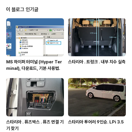
업 진행. 스타리아 . 탈거 . 테일게이트 트림현대차에서 제
공하는 분해 조igotit.tistory.com 시너지 본드로 플라
이 블로그 인기글
스틱 - 금속 강력 접착 달성됨. 차량 철골에 팝너트, 잭
너트 장착 예 차량 프레임에 팝너트 , 잭너트 달기차량 프
레임에 팝너트 달기 - 아래 사진처럼 차량 프레임에 볼트..
MS 하이퍼 터미널 (Hyper Ter
스타리아 . 트렁크 . 내부 치수 실측
minal), 다운로드, 기본 사용법.
스타리아 . 퓨즈박스 . 퓨즈 연결 기
스타리아 투어러 9인승. LPi 3.5
기 찾기