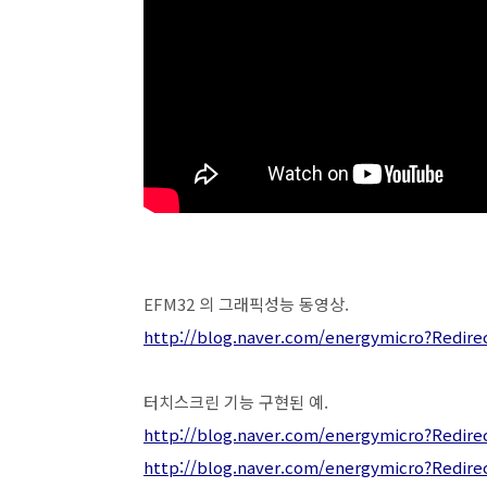
EFM32 의 그래픽성능 동영상.
http://blog.naver.com/energymicro?Redir
터치스크린 기능 구현된 예.
http://blog.naver.com/energymicro?Redir
http://blog.naver.com/energymicro?Redir