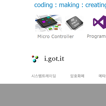
본문 바로가기
i.got.it
시스템트레이딩
암호화폐
메타