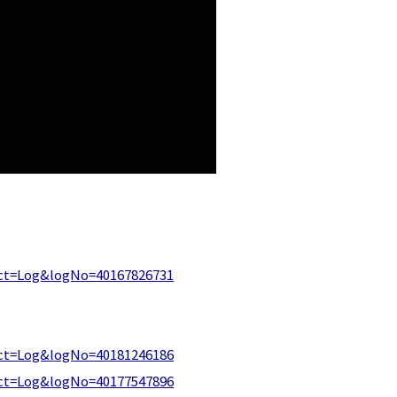
ect=Log&logNo=40167826731
ect=Log&logNo=40181246186
ect=Log&logNo=40177547896