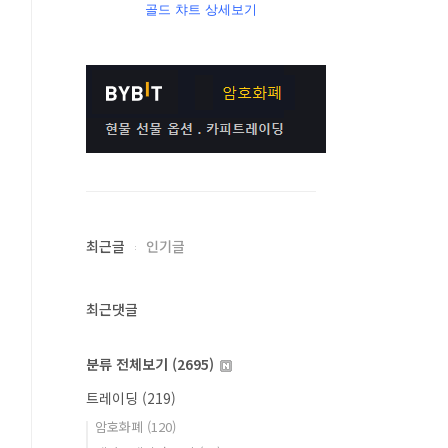
골드 챠트 상세보기
최근글
인기글
최근댓글
분류 전체보기
(2695)
트레이딩
(219)
암호화폐
(120)