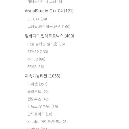
메타트레이더 코딩
(81)
VisualStudio.C++.C#
(121)
C . C++
(34)
코딩팁,함수활용,단편
(160)
임베디드.일렉트로닉스
(400)
PCB 솔더링 알티움
(36)
STM32
(133)
nRF52
(88)
EFM8
(36)
지속가능티끌
(1055)
아이템
(357)
클라우드
(22)
윈도우즈
(42)
리눅스.우분투.
(19)
안드로이드
(10)
Xcode. 아이폰.맥북.
(23)
Python
(46)