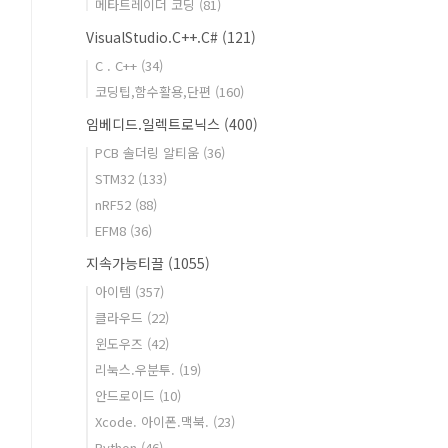
메타트레이더 코딩
(81)
VisualStudio.C++.C#
(121)
C . C++
(34)
코딩팁,함수활용,단편
(160)
임베디드.일렉트로닉스
(400)
PCB 솔더링 알티움
(36)
STM32
(133)
nRF52
(88)
EFM8
(36)
지속가능티끌
(1055)
아이템
(357)
클라우드
(22)
윈도우즈
(42)
리눅스.우분투.
(19)
안드로이드
(10)
Xcode. 아이폰.맥북.
(23)
Python
(46)