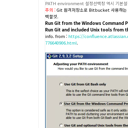
PATH environment 설정선택창 역시 기
주의 :
Git
원격저장소로 Bitbucket 사용하
택할것.
Run Git from the Windows Command 
Run Git and included Unix tools fro
info. from :
https://confluence.atlassian
776640906.html
.