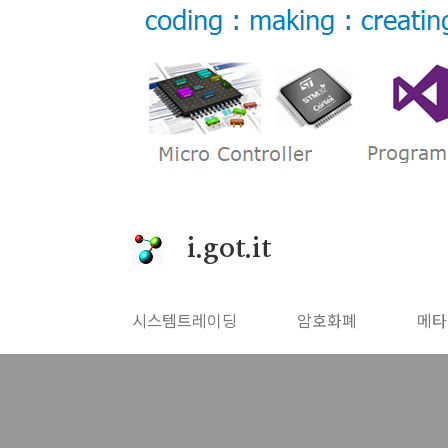
본문 바로가기
i.got.it
시스템트레이딩
암호화폐
메타