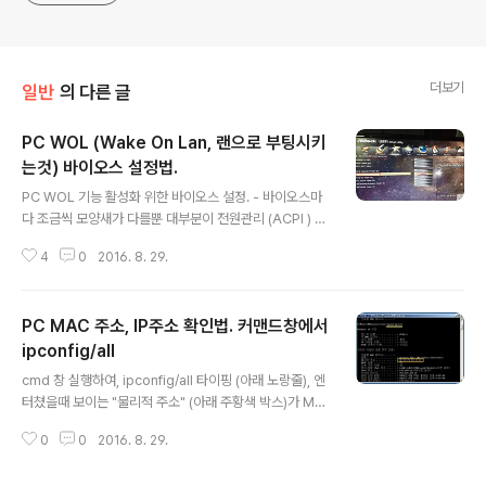
더보기
일반
의 다른 글
PC WOL (Wake On Lan, 랜으로 부팅시키
는것) 바이오스 설정법.
글 내용
PC WOL 기능 활성화 위한 바이오스 설정. - 바이오스마
다 조금씩 모양새가 다를뿐 대부분이 전원관리 (ACPI ) 설
정부에 있음. - 아래 사진은 Asrock 보드의 바이오스 설
4
0
2016. 8. 29.
정에서 WOL enable 시킨것. 아래 사진은 ASUS 보드의
바이오스 설정에서 WOL enable 시킨것. ///920.
PC MAC 주소, IP주소 확인법. 커맨드창에서
ipconfig/all
글 내용
cmd 창 실행하여, ipconfig/all 타이핑 (아래 노랑줄), 엔
터쳤을때 보이는 "물리적 주소" (아래 주황색 박스)가 MA
C 어드레스 임. IPv4 주소 : PC에 할당된 IP주소임. 아래
0
0
2016. 8. 29.
그림에서 192.168.11.57 첫 등록 : 2016.08.29 최종 수
정 : 단축 주소 : https://igotit.tistory.com/919