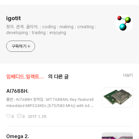
로그 정보
igotit
정의. 관계. 클리어. : coding : making : creating :
developing : trading : enjoying
구독하기
더보기
임베디드.일렉트로닉스
의 다른 글
AI7688H.
글 내용
품번 : AI7688H 장착칩 : MT7688AN. Key-featureE
mbedded MIPS24KEc (575/580 MHz) with 64 K
B I-Cache and 32 KB D-Cache1T1R 2.4 GHz with
0
0
2017. 1. 29.
150 Mbps PHY data rateLegacy 802.11b/g and
HT 802.11n modes20/40 MHz channel bandwidt
h802.11vGreen AP/STA - Intelligent Clock Scalin
Omega 2.
g (exclusive) - DDRII: ODT off, Self-refresh mod