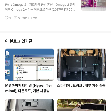
글 내용
e1-port 10/100 FE PHYx1 USB 2.0 HostSPI/SD-X
품번 : Omega 2 - 제조사측 품번 혼선 - Omega 2 출시
C/eMMCSPI,I2C, I2S,PCM, UART, JTAG, GPIOInt
이후 Omega 2+ 라는 이름으로 신규 (2017년 1월 29일
erne..
현재) 품번 발급하여 배포하고 있고, 하드웨어 동일하고, 펌
3
0
2017. 1. 29.
웨어 업데이트 된 것을 Omega 2+ 로 지칭. 장착칩 : MT
7688AN. 제조사 : https://onion.io/ ///1192.
이 블로그 인기글
MS 하이퍼 터미널 (Hyper Ter
스타리아 . 트렁크 . 내부 치수 실측
minal), 다운로드, 기본 사용법.