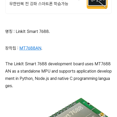
무한반복 전 강좌 스마트폰 학습가능
명칭 : LinkIt Smart 7688.
장착칩 :
MT7688AN
.
The LinkIt Smart 7688 development board uses MT7688
AN as a standalone MPU and supports application develop
ment in Python, Node.js and native C programming langua
ges.