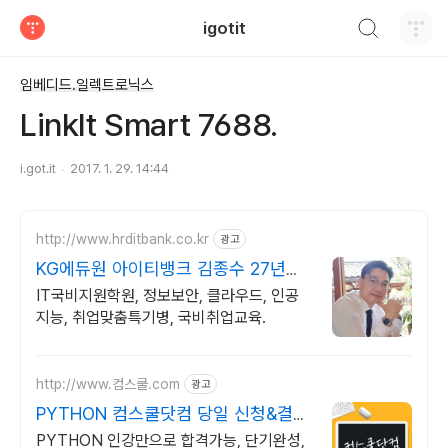
검색하기
igotit
티스토리
임베디드.일렉트로닉스
LinkIt Smart 7688.
i.got.it
2017. 1. 29. 14:44
http://www.hrditbank.co.kr
광고
KG에듀원 아이티뱅크 김종수 27년경
력전문가 IT취업상담
IT국비지원학원, 정보보안, 클라우드, 인공
지능, 취업맞춤특기병, 국비취업교육.
http://www.컴스쿨.com
광고
PYTHON 컴스쿨닷컴 당일 신청&결제
시 기프티콘!
PYTHON 인강만으로 합격가능, 단기완성,