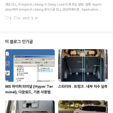
글 내용
추가한다. #pragma comment(lib,"legacy_s..
개요 DLL 의 Implicit Linking 시 Delay Load 되게 하는 설정. 설명. Applic
ation에서 Immplicit Linking 방식으로 DLL 로딩하게되면 , Application 구
동초기 해당 DLL로딩처리가 이뤄진다. Implicit Linking 에 부가하여 Delay
3
0
2017. 3. 17.
Loading 방식 적용하면 DLL 의 함수가 첫 호출되는 시점에 로딩처리 이뤄진
다. 관련. Implicit Linking 방식 DLL로딩 : http://igotit.tistory.com/471
Delay Loading DLL 통상 Implicit Linking 으로 DLL로딩시키는 아래 구문
에서 파랑색 부분 추가하면 됨. #pragma comment(lib, "delayimp.lib") //
delayim..
이 블로그 인기글
MS 하이퍼 터미널 (Hyper Ter
스타리아 . 트렁크 . 내부 치수 실측
minal), 다운로드, 기본 사용법.