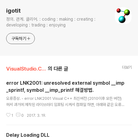
igotit
정의. 관계. 클리어. : coding : making : creating :
developing : trading : enjoying
구독하기
더보기
VisualStudio.C++.C#/코딩팁,함수활용,단편
의 다른 글
error LNK2001: unresolved external symbol __imp
_sprintf, symbol __imp_printf 해결방법.
글 내용
오류증상. - error LNK2001 Visual C++ 최신버전 (2010이후 모든 버전)
에서 과거에 제작된 라이브러리 임포팅 시켜서 컴파일 하면, 아래와 같은 오류
가 나오는 경우 있다. error LNK2001: unresolved external symbol __i
1
0
2017. 3. 19.
mp_sprintf error LNK2001: unresolved external symbol __imp_pr
intf 원인 과거에 만들어진 라이브러리의 함수를 최신버전의 Visual C++ 에서
지원하지 않기때문.해결책.과거 라이브러리 지원 위한 legacy_stdio_definiti
Delay Loading DLL
ons.lib 를 프로젝트 설정 Link 의 Input 에 추가하든지 코드상에서 아래 구문