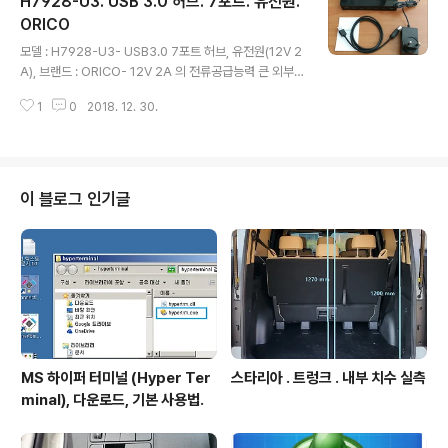
H7928-U3. USB 3.0 허브. 7포트. 유전원.
함... ㅋㅋ 다행. 외부입출력단자. - 아래 사진의 DV IN/OU
T 으로 표시된 커넥터는 IEEE 1394 규격이며 PC로 연결
ORICO
글 내용
하여 테이프에 기록된 내용을 PC에서 획득할 수 있고, 캠
모델 : H7928-U3- USB3.0 7포트 허브, 유전원(12V 2
코더의 촬영되는 영상을 PC 에서 실시간으로 볼 수 있다. I
A), 브랜드 : ORICO- 12V 2A 의 전류공급능력 큰 외부
EEE1394 케이블 조사 자료 -> https://igotit.tistor..
전원으로 허브에 외장하드 같은 소비전류 큰 기기 연결해
1
0
2018. 12. 30.
도 안정적인 전원공급가능. 구입. - 2018년 10월 8일 - 가
격 : 34,800원. - 구입처 : 11번가. 구입후 다시 찾아보니,
31,300원에 판매되는 곳 있음 -> https://coupa.ng/bg
jhwb 패키지. 구성품. - 전원 어댑터. 12V 2A 로 허브에
외장하드 같은 소비전류 큰 기기 연결해도 안정적인 전원
이 블로그 인기글
공급가능. 첫등록 : 2018년 10월 8일.최종수정 : 2018년
12월 30일. 본 글 단축주소 : https://igotit.tistory.co
m/1901
MS 하이퍼 터미널 (Hyper Ter
스타리아 . 트렁크 . 내부 치수 실측
minal), 다운로드, 기본 사용법.