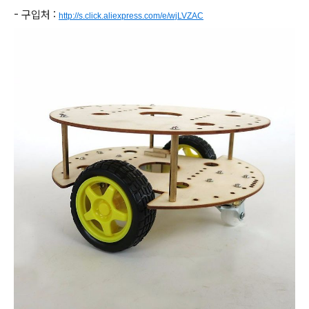
- 구입처 :
http://s.click.aliexpress.com/e/wjLVZAC