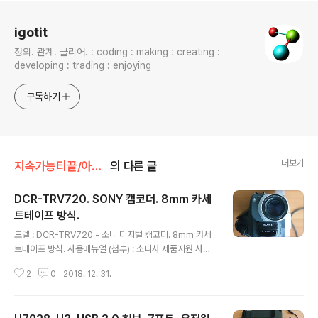
로그 정보
igotit
정의. 관계. 클리어. : coding : making : creating :
developing : trading : enjoying
구독하기
더보기
지속가능티끌/아이템
의 다른 글
DCR-TRV720. SONY 캠코더. 8mm 카세
트테이프 방식.
글 내용
모델 : DCR-TRV720 - 소니 디지털 캠코더. 8mm 카세
트테이프 방식. 사용메뉴얼 (첨부) : 소니사 제품지원 사이
트 : https://esupport.sony.com/US/p/model-hom
2
0
2018. 12. 31.
e.pl?mdl=DCRTRV720 구입일 : 2000년 8월. - 200
0년 8월 구입이후 6년정도 사용하다가 방치 했던거 오늘
(2018년 9월 15일) 꺼내 확인해보니 여전히 정상 작동