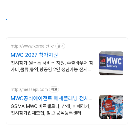
.
http://www.koreaict.kr
광고
MWC 2027 참가지원
전시참가 원스톱 서비스 지원, 수출바우처 참
가비,물류,통역,항공임 2인 정산가능 전시장
입구 유리한 부스위치, 잔여부스 선착순 배정
http://messepl.com
광고
MWC공식에이전트 메세플래닝 전시
종합솔루션 제공 전문업체
GSMA MWC 바르셀로나, 상해, 아메리카,
전시참가업체모집, 참관 공식등록센터