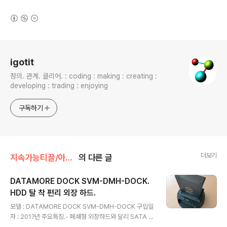
(새창열림)
로그 정보
igotit
정의. 관계. 클리어. : coding : making : creating :
developing : trading : enjoying
구독하기
더보기
지속가능티끌/아이템
의 다른 글
DATAMORE DOCK SVM-DMH-DOCK.
HDD 탈 착 편리 외장 하드.
글 내용
모델 : DATAMORE DOCK SVM-DMH-DOCK 구입일
자 : 201?년 주요특징.- 폐쇄형 외장하드와 달리 SATA 규
격의 HDD를 쉽게 연결하고 분리 편리. - 연결가능 HDD :