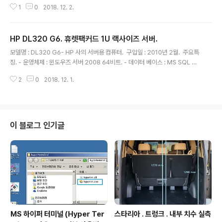
1
0
2018. 12. 2.
SATA 규격의 2.5인치/3.5인치 HDD - PC와 통신 연결 :
USB, eSATA - 별도 외부전원공급기. - 빈번하게 HDD
들을 연결하여 PC에서 HDD 에 저장된 데이터 이용하고,
HP DL320 G6. 휴렛팩커드 1U 랙사이즈 서버.
다시 분리하는 작업이 많은 경우 절대적으로 편리함. - 여
글 내용
러 HDD 의 불량테스트 시에도 유용. 즉, HDD 의 고장으
모델명 : DL320 G6- HP 사의 서버용 컴퓨터. 구입일 : 2010년 2월. 주요특
로 인식도 안되는 상태 빠르게 확인. 외형. ///1942
징. - 운영체제 : 윈도우즈 서버 2008 64비트. - 데이터 베이스 : MS SQL 서
버 2008 64비트. - HDD : 초기 구입시에는 아래 사진의 왼쪽 2개만 있었는데
2
0
2018. 12. 1.
기 보유 중이었던 HDD 카트리지 2개를 직접 추가했음. 왼쪽 2개를 RAID1로
설정하고 C: D: 로 설정하고 C에 운영체제 설지, 오른쪽 2개 역시 RAID 1로 설
정하고 통째로 E: 로 설정. - 전원인가 초기 전원 팬 소음 무식하게 큼. 비행기 날
라가는 소리가 남. 운영체제 실행되면 소음은 줄어든다. 외형. 아래 사진에서
랙의 윗부분에 있는 1U 형식의 것. 랙장착전의 모습. HDD 카트리지 - HDD
이 블로그 인기글
카트리지에서 H..
MS 하이퍼 터미널 (Hyper Ter
스타리아 . 트렁크 . 내부 치수 실측