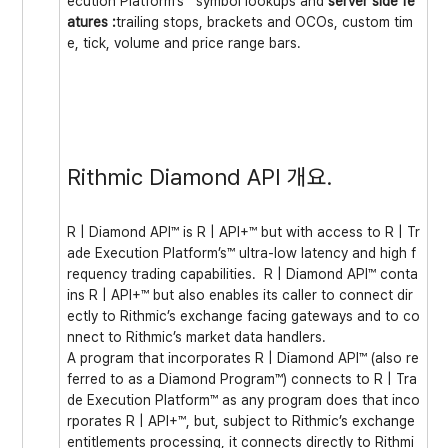
ecution Platform’s™ symbol lookups and
server side fe
atures :
trailing stops, brackets and OCOs, custom tim
e, tick, volume and price range bars.
Rithmic Diamond API 개요.
R | Diamond API™ is R | API+™ but with access to R | Tr
ade Execution Platform’s™ ultra-low latency and high f
requency trading capabilities. R | Diamond API™ conta
ins R | API+™ but also enables its caller to connect dir
ectly to Rithmic’s exchange facing gateways and to co
nnect to Rithmic’s market data handlers.
A program that incorporates R | Diamond API™ (also re
ferred to as a Diamond Program™) connects to R | Tra
de Execution Platform™ as any program does that inco
rporates R | API+™, but, subject to Rithmic’s exchange
entitlements processing, it connects directly to Rithmi