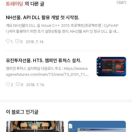
더보기
트레이딩
의 다른 글
NH선물. API DLL 활용 개발 첫 시작점.
글 내용
개요 NH선물의 DLL 을 Visual C++ 2015 프로젝트(프로젝트명 : CyFinAP
I )에서 활용하기 위한 초기 설정상황들 정리. NH선물 API 인 정규 DLL 을 내
프로젝트에 임포팅하는 방법은 explicit linking 방식 이용한다. 사전필수준비
1
0
2018. 7. 14.
사항. NH 선물의 API 개요및 리소스 확보된 상태. 상세보기 : http://igotit.tist
ory.com/1731 1. NH선물 DLL 활용위한 파일들 배치처리. 2. Visual C++
프로젝트에서 NH선물 DLL explicit linking 처리를 주목적으로 하는 클래스 I
유진투자선물. HTS. 챔피언 퓨처스 설치.
NHAPI 생성. 주의사항. 2018년 7월 26일 시점- NH선물 DLL, OCX 모두 Vi
글 내용
sual C++ 2015 에서 만든 만든 프로젝트에서는 로그인 과정..
챔피언 퓨처스 설치파일 다운로드 주소 : https://www.e
ugenefutures.com/main/TS/view/TS_0101_T1.ht
m 동영상1. - 다운로드 동영상2. - 설치 동영성3. - 설치된
2
0
2018. 7. 14.
폴더 챔피언 퓨처스 실행 로그인 화면 ///1732.
이 블로그 인기글