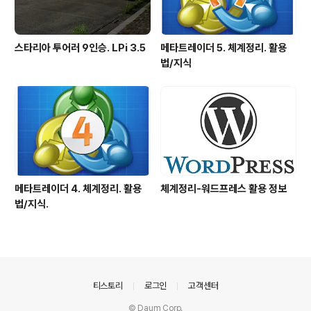
스타리아 투어러 9인승. LPi 3.5
메타트레이더 5. 체계정리. 활용
법/지식
메타트레이더 4. 체계정리. 활용
체계정리-워드프레스 활용 정보
법/지식.
의안내
티스토리
로그인
고객센터
© Daum Corp.