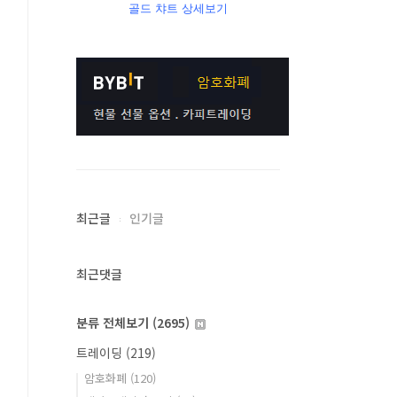
골드 챠트 상세보기
최근글
인기글
최근댓글
분류 전체보기
(2695)
트레이딩
(219)
암호화폐
(120)