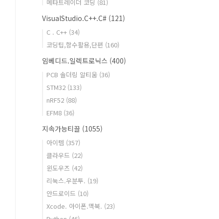
메타트레이더 코딩
(81)
VisualStudio.C++.C#
(121)
C . C++
(34)
코딩팁,함수활용,단편
(160)
임베디드.일렉트로닉스
(400)
PCB 솔더링 알티움
(36)
STM32
(133)
nRF52
(88)
EFM8
(36)
지속가능티끌
(1055)
아이템
(357)
클라우드
(22)
윈도우즈
(42)
리눅스.우분투.
(19)
안드로이드
(10)
Xcode. 아이폰.맥북.
(23)
Python
(46)