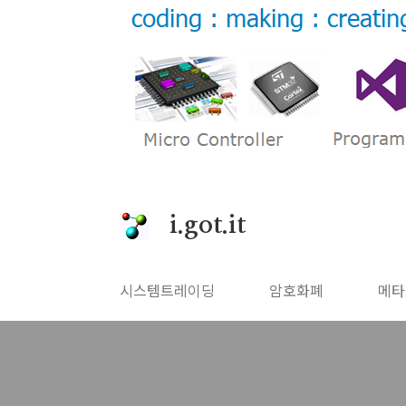
본문 바로가기
i.got.it
시스템트레이딩
암호화폐
메타