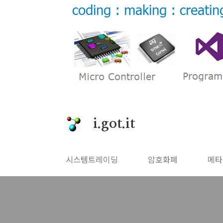
본문 바로가기
i.got.it
시스템트레이딩
암호화폐
메타