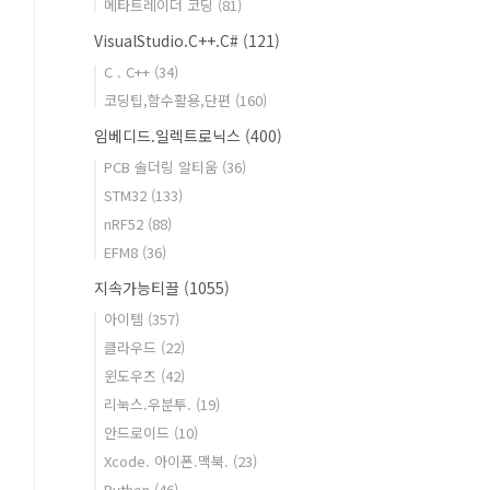
메타트레이더 코딩
(81)
VisualStudio.C++.C#
(121)
C . C++
(34)
코딩팁,함수활용,단편
(160)
임베디드.일렉트로닉스
(400)
PCB 솔더링 알티움
(36)
STM32
(133)
nRF52
(88)
EFM8
(36)
지속가능티끌
(1055)
아이템
(357)
클라우드
(22)
윈도우즈
(42)
리눅스.우분투.
(19)
안드로이드
(10)
Xcode. 아이폰.맥북.
(23)
Python
(46)