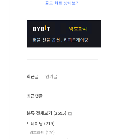
골드 챠트 상세보기
최근글
인기글
최근댓글
분류 전체보기
(2695)
트레이딩
(219)
암호화폐
(120)