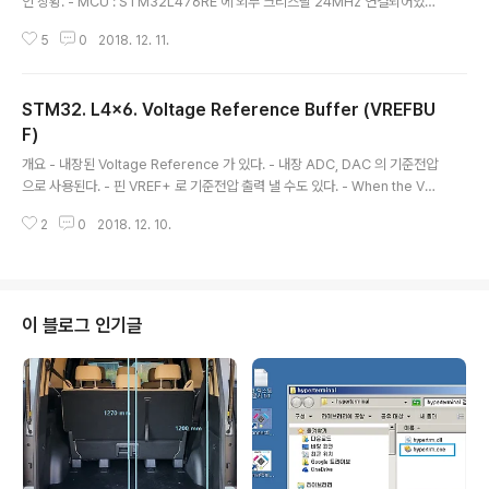
인 상황. - MCU : STM32L476RE 에 외부 크리스탈 24MHz 연결되어있는
상태. STM32CubeMX 에서 외부 크리스탈 사용가능하게 설정. - STM32C
5
0
2018. 12. 11.
ubeMx 실행하여 Peripheral .의 RCC 에서 High Speed Clock 에서 Cry
stal / Ceramic 선택한다. 상기 설정이후, Clock Configuration 설정- 통상
아래와 같이 설정하면 무난하게 사용가능함. 방법요점. STM32CubeMX 실
STM32. L4x6. Voltage Reference Buffer (VREFBU
행하여, , 1. 탭 Clock Configuration 에서 설정 항목 6개 . 항목1. Input freq
uency : 외부연결된 크리스탈의 주파수 MHz 단위로 기록. 항목2. PL..
F)
글 내용
개요 - 내장된 Voltage Reference 가 있다. - 내장 ADC, DAC 의 기준전압
으로 사용된다. - 핀 VREF+ 로 기준전압 출력 낼 수도 있다. - When the VRE
F+ pin is double-bonded with VDDA pin in a package, the voltag
2
0
2018. 12. 10.
e reference buffer is not available and must be kept disabled (re
fer to datasheet for packages pinout description). 본 글의 정보소스
: RM0351 STM32L4x6 Reference Manual page 679~ 기능상세. 레
지스터 VREFBUF 의 비트 VRS 에 값 설정에 따라 전압이 다름. VRS = 0 : 2...
이 블로그 인기글