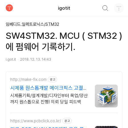
검색하기
igotit
티스토리
임베디드.일렉트로닉스/STM32
SW4STM32. MCU ( STM32 )
에 펌웨어 기록하기.
i.got.it
2018. 12. 13. 14:43
http://make-fix.com
광고
시제품 원스톱개발 메이크픽스 고퀄리
티 시제품개발
시제품기획/설계개발/디자인부터 목업/양산
까지 원스톱으로 진행! 의뢰 당일 피드백
https://www.pcbclick.co.kr/
광고