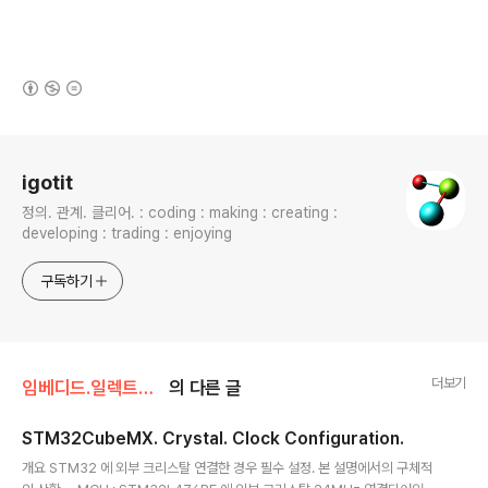
(새창열림)
로그 정보
igotit
정의. 관계. 클리어. : coding : making : creating :
developing : trading : enjoying
구독하기
더보기
임베디드.일렉트로닉스/STM32
의 다른 글
STM32CubeMX. Crystal. Clock Configuration.
글 내용
개요 STM32 에 외부 크리스탈 연결한 경우 필수 설정. 본 설명에서의 구체적