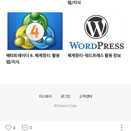
법/지식
메타트레이더 4. 체계정리. 활용
체계정리-워드프레스 활용 정보
법/지식.
의안내
티스토리
로그인
고객센터
© Daum Corp.
4
0