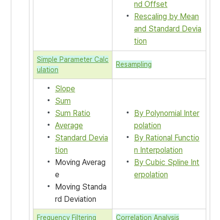
nd Offset
Rescaling by Mean
and Standard Devia
tion
Simple Parameter Calc
Resampling
ulation
Slope
Sum
Sum Ratio
By Polynomial Inter
Average
polation
Standard Devia
By Rational Functio
tion
n Interpolation
Moving Averag
By Cubic Spline Int
e
erpolation
Moving Standa
rd Deviation
Frequency Filtering
Correlation Analysis