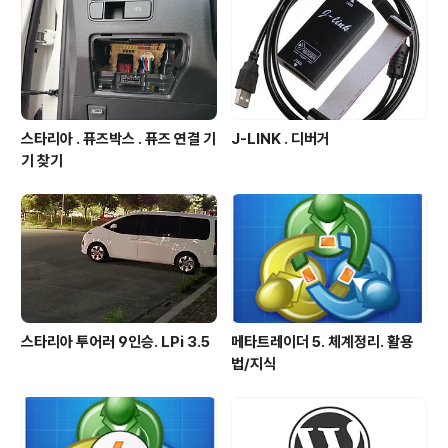
스타리아 . 퓨즈박스 . 퓨즈 연결 기
J-LINK . 디버거
기 찾기
스타리아 투어러 9인승. LPi 3.5
메타트레이더 5. 체계정리. 활용
법/지식