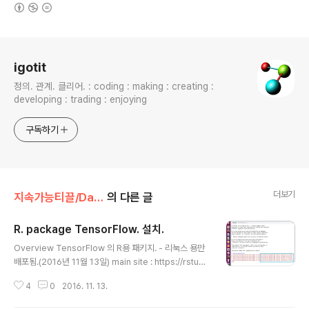
(새창열림)
로그 정보
igotit
정의. 관계. 클리어. : coding : making : creating :
developing : trading : enjoying
구독하기
더보기
지속가능티끌/Data.Math.Phys
의 다른 글
R. package TensorFlow. 설치.
글 내용
Overview TensorFlow 의 R용 패키지. - 리눅스 용만
배포됨.(2016년 11월 13일) main site : https://rstudi
o.github.io/tensorflow/index.html TensorFlow R
4
0
2016. 11. 13.
패키지 설치. 사전 필수환경. 1. 운영체제 : Ubuntu 16.04
에 R 설치되어있어야 한다. - 우분투에 R 설치 상세보기 -