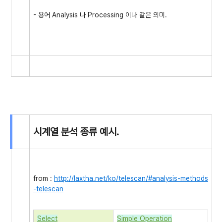
- 용어 Analysis 나 Processing 이나 같은 의미.
시계열 분석 종류 예시.
from :
http://laxtha.net/ko/telescan/#analysis-methods
-telescan
Select
Simple Operation