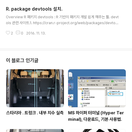
> http://igotit.tistory.com/1081 2. Ubuntu16.04 에
R. package devtools 설치.
TensorFlow 설치되어있어야 한다. - 설치 상세보기 ->
글 내용
http://igotit.tistory.com/1089- TensorFlow 는 실
Overview R 패키지 devtools : R 기반의 패키지 개발 쉽게 해주는 툴. devt
행환경에 따라 설치되는 바이너리가 다르며, 본 글에서는
ols 관련 사이트.1. https://cran.r-project.org/web/packages/devtool
Ubuntu 64bit, GPU enabled, Py..
s/README.html2. https://www.rstudio.com/products/rpackages/
2
0
2016. 11. 13.
devtools/ devtools 설치. R console 창에서 아래 구문 실행. install.pac
kages("devtools") 주의.우분투 16.04 의 R 인 경우 devtools 가 depen
deny 있는 아래 항목들을 terminal 창에서 먼저 설치하고 나서 상기 R cons
ole 에서 devtools 설치해야 정상적으로 설치된다. sudo apt-get install li
bcurl4..
이 블로그 인기글
스타리아 . 트렁크 . 내부 치수 실측
MS 하이퍼 터미널 (Hyper Ter
minal), 다운로드, 기본 사용법.