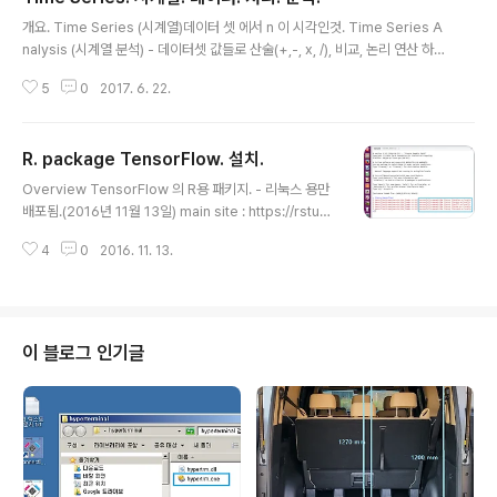
글 내용
개요. Time Series (시계열)데이터 셋 에서 n 이 시각인것. Time Series A
nalysis (시계열 분석) - 데이터셋 값들로 산술(+,-, x, /), 비교, 논리 연산 하는
행위. - 수학적으로는 결국 데이터 셋 일 뿐이므로 일반적으로는 데이터 분석(D
5
0
2017. 6. 22.
ata Analysis) 에 포함됨. - 데이터 셋의 물리적 의미가 이미지이면 이미지 처
리, 시계열이면 시계열처리. 시계열중에서 음성이면 음성처리. - 연산결과 형식
: 다른 시계열 출력. 혹은 상수 값 출력. 혹은 다른 디멘션 출력. - 시계열분석 예
R. package TensorFlow. 설치.
: 평균, 필터, 표준편차, 주파수성분분해, ... 등. - 용어 Analysis 나 Processi
글 내용
ng 이나 같은 의미. 시계열 분석 종류 예시. from : http://laxtha..
Overview TensorFlow 의 R용 패키지. - 리눅스 용만
배포됨.(2016년 11월 13일) main site : https://rstudi
o.github.io/tensorflow/index.html TensorFlow R
4
0
2016. 11. 13.
패키지 설치. 사전 필수환경. 1. 운영체제 : Ubuntu 16.04
에 R 설치되어있어야 한다. - 우분투에 R 설치 상세보기 -
> http://igotit.tistory.com/1081 2. Ubuntu16.04 에
TensorFlow 설치되어있어야 한다. - 설치 상세보기 ->
http://igotit.tistory.com/1089- TensorFlow 는 실
이 블로그 인기글
행환경에 따라 설치되는 바이너리가 다르며, 본 글에서는
Ubuntu 64bit, GPU enabled, Py..