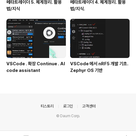
메타트레이더 5. 체계정리. 활용
메타트레이더 4. 체계정리. 활용
법/지식
법/지식.
VSCode . 확장 Continue . AI
VSCode 에서 nRF5 개발 기초.
code assistant
Zephyr OS 기반
의안내
티스토리
로그인
고객센터
© Daum Corp.