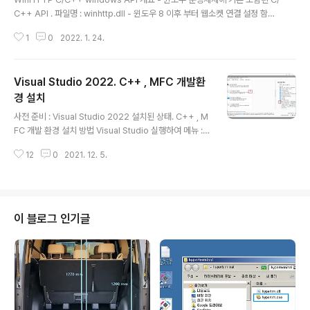
C++ API . 파일명 : winhttp.dll - 윈도우 8 이후 부터 웹소켓 연결 설정 함수
도 추가됨 . - - 웹소켓 함수 예 : WinHttpWebSocketSend , WinHttpWeb
1
0
2022. 1. 24.
SocketReceive - 현재(2022.03) 최신 버전 5.1 . 버전 5.0 은 2004년 10
월 1일 부터 MS 사에서 배포 종료됨. WinHTTP 에서 제공되는 함수 전체 Wi
nHTTP는 다음과 같은 함수를 제공합니다. WinHttpAddRequestHeader
Visual Studio 2022. C++ , MFC 개발환
s HTTP 요청 핸들에 하나 이상의 HTTP 요청 헤더를 추가합니다. WinHttp
AddRequestHeadersEx HTTP 요청 핸들에 하나 이상의 ..
경 설치
글 내용
사전 준비 : Visual Studio 2022 설치된 상태. C++ , M
FC 개발 환경 설치 방법 Visual Studio 실행하여 메뉴 : T
ools -> Get Tools and Featues... 클릭하여 뜬 아래
12
0
2021. 12. 5.
창에서 상단 탭 워크로드 에서 C++ 을 사용한 데스크톱
개발 선택하고, 오른쪽 세부 선택에서 붉은 박스 부분 추가
선택하여 버튼 수정 클릭하면 설치완료됨. 연관 Get Tool
s and Featues... 클릭하여 뜬 아래 창에서 상단 탭 워크
로드 에서 "Unity 를 사용한 " data-og-host="igotit.ti
이 블로그 인기글
story.com" data-og-source-url="https://igotit.ti
story.com/6134" data-og-url="https:..