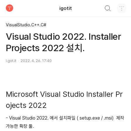
검색하기
igotit
티스토리
VisualStudio.C++.C#
Visual Studio 2022. Installer
Projects 2022 설치.
i.got.it
2022. 4. 26. 17:40
Microsoft Visual Studio Installer Pr
ojects 2022
- Visual Studio 2022. 에서 설치파일 ( setup.exe / .msi) 제작
가능한 확장 툴.