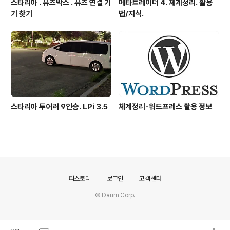
스타리아 . 퓨즈박스 . 퓨즈 연결 기
메타트레이더 4. 체계정리. 활용
기 찾기
법/지식.
스타리아 투어러 9인승. LPi 3.5
체계정리-워드프레스 활용 정보
의안내
티스토리
로그인
고객센터
© Daum Corp.