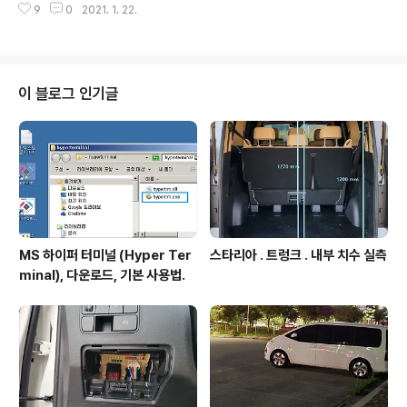
9
0
2021. 1. 22.
본 설치 과정에서는 Visual Studio 2017 설치시 MFC
등 추가하지 않고 코아부분만 C++ 만 선택 간결하게 설치
하는 과정 정리했고, 글 마지막 부분에는 이후 상황에 맞게
(MFC, Python, Unreal 등 ) 필요한 것들을 설치하는 예
정리. Visual Studio 2017 설치. - 잡다한 것들 포함하지
이 블로그 인기글
않고 Visual Studio 코아 부분만 먼저 설치. Visual Stud
io 2017 다운로드 주소 : visualstudio.microsoft.co
m/ko/vs/older-do..
MS 하이퍼 터미널 (Hyper Ter
스타리아 . 트렁크 . 내부 치수 실측
minal), 다운로드, 기본 사용법.