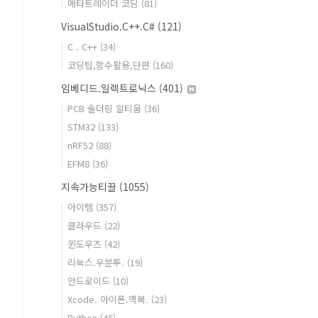
메타트레이더 코딩
(81)
VisualStudio.C++.C#
(121)
C . C++
(34)
코딩팁,함수활용,단편
(160)
임베디드.일렉트로닉스
(401)
PCB 솔더링 알티움
(36)
STM32
(133)
nRF52
(88)
EFM8
(36)
지속가능티끌
(1055)
아이템
(357)
클라우드
(22)
윈도우즈
(42)
리눅스.우분투.
(19)
안드로이드
(10)
Xcode. 아이폰.맥북.
(23)
Python
(46)