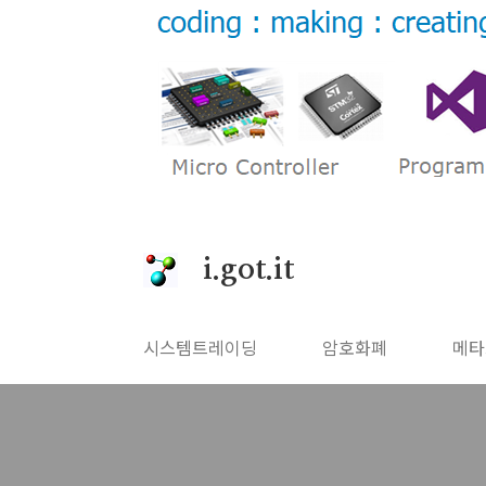
본문 바로가기
i.got.it
시스템트레이딩
암호화폐
메타