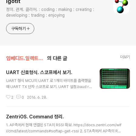
igotit
정의. 관계. 클리어. : coding : making : creating :
developing : trading : enjoying
구독하기
더보기
임베디드.일렉트로닉스
의 다른 글
UART 신호형식. 스코프에서 보기.
글 내용
UART 형식 MCU의 UART 로 1개의 바이트를 출력했을
때 UART TX 단자 스코프로 보기. UART 설정.baud rat
e : 10Mbps.stop bit : 1data bit : 8parity : no데이터
2
0
2016. 6. 28.
출력 순서 : LSB first. UART 로 출력한 데이터 : 0x55
(바이너리 0101 0101) 스코프로 보면, ///783
ZentriOS. Command 정리.
글 내용
1. AP측에서 현재 연결된 STA의 RSSI 확보. https://docs.zentri.com/wif
i/cmd/latest/commands#softap-get-rssi 2. STA측에서 AP측의 RSS