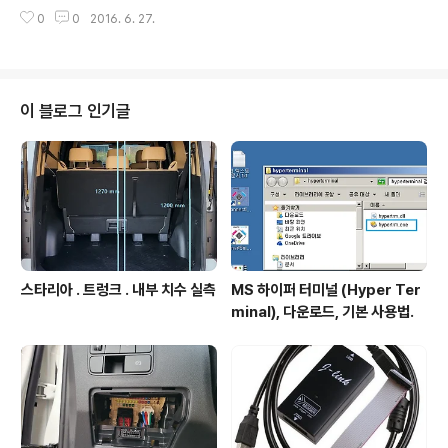
I 확보. https://docs.zentri.com/wifi/cmd/latest/commands#wlan-g
0
0
2016. 6. 27.
et-rssi 3. AP 에서 연결된 STA의 MAC 주소 확보. - 상기 1 STA RSSI 정
보확보시 필요함. https://docs.zentri.com/wifi/cmd/latest/variables/s
oftap#softap-client-list 4. STA 가 AP접속시 SSID 외에 AP의 MAC주
소로 접속하기. - 동일 SSID가 주변에 여러 개 있어도 유니크하게 지정된 AP에
접속하기 위..
이 블로그 인기글
스타리아 . 트렁크 . 내부 치수 실측
MS 하이퍼 터미널 (Hyper Ter
minal), 다운로드, 기본 사용법.