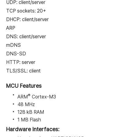
UDP: client/server
TCP sockets: 20+
DHCP: client/server
ARP
DNS: client/server
mDNS
DNS-SD
HTTP: server
TLS/SSL: client
MCU Features
®
ARM
Cortex-M3
48 MHz
128 kB RAM
1 MB Flash
Hardware Interfaces: