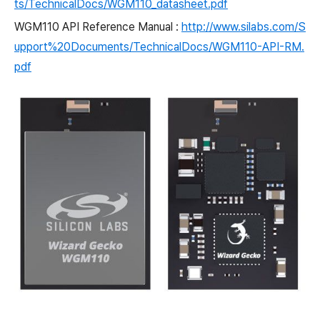
ts/TechnicalDocs/WGM110_datasheet.pdf
WGM110 API Reference Manual :
http://www.silabs.com/S
upport%20Documents/TechnicalDocs/WGM110-API-RM.
pdf