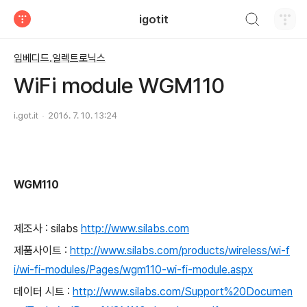
검색하기
igotit
티스토리
임베디드.일렉트로닉스
WiFi module WGM110
i.got.it
2016. 7. 10. 13:24
WGM110
제조사 : silabs
http://www.silabs.com
제품사이트 :
http://www.silabs.com/products/wireless/wi-f
i/wi-fi-modules/Pages/wgm110-wi-fi-module.aspx
데이터 시트 :
http://www.silabs.com/Support%20Documen