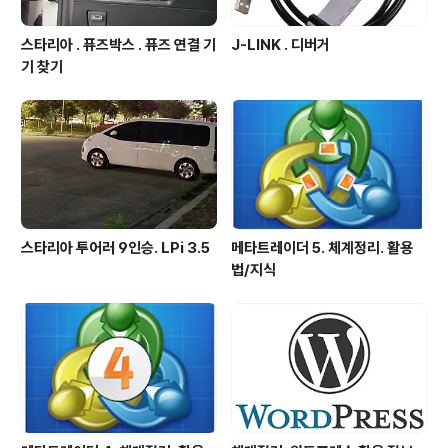
스타리아 . 퓨즈박스 . 퓨즈 연결 기
J-LINK . 디버거
기 찾기
스타리아 투어러 9인승. LPi 3.5
메타트레이더 5. 체계정리. 활용
법/지식