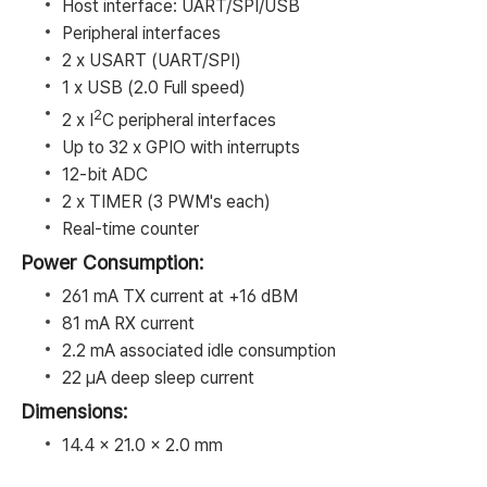
Host interface: UART/SPI/USB
Peripheral interfaces
2 x USART (UART/SPI)
1 x USB (2.0 Full speed)
2
2 x I
C peripheral interfaces
Up to 32 x GPIO with interrupts
12-bit ADC
2 x TIMER (3 PWM's each)
Real-time counter
Power Consumption:
261 mA TX current at +16 dBM
81 mA RX current
2.2 mA associated idle consumption
22 μA deep sleep current
Dimensions:
14.4 x 21.0 x 2.0 mm