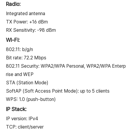
Radio:
Integrated antenna
TX Power: +16 dBm
RX Sensitivity: -98 dBm
Wi-Fi:
802.11: b/g/n
Bit rate: 72.2 Mbps
802.11 Security: WPA2/WPA Personal, WPA2/WPA Enterp
rise and WEP
STA (Station Mode)
SoftAP (Soft Access Point Mode): up to 5 clients
WPS: 1.0 (push-button)
IP Stack:
IP version: IPv4
TCP: client/server