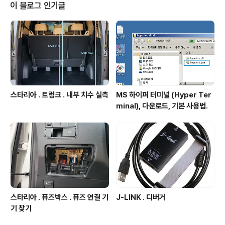
재(2024. 08.21) 시점 최신 버전 API V5 . 사전 필수
이 블로그 인기글
셋팅 - 파이썬 개발환경 구축 되어있어야 함. 구축예 : htt
ps://igotit.tistory.com/5761- 파이썬에 pybit 설치되
어있어야 함. 설치구문 : pip install pybit 사전 ..
스타리아 . 트렁크 . 내부 치수 실측
MS 하이퍼 터미널 (Hyper Ter
minal), 다운로드, 기본 사용법.
스타리아 . 퓨즈박스 . 퓨즈 연결 기
J-LINK . 디버거
기 찾기