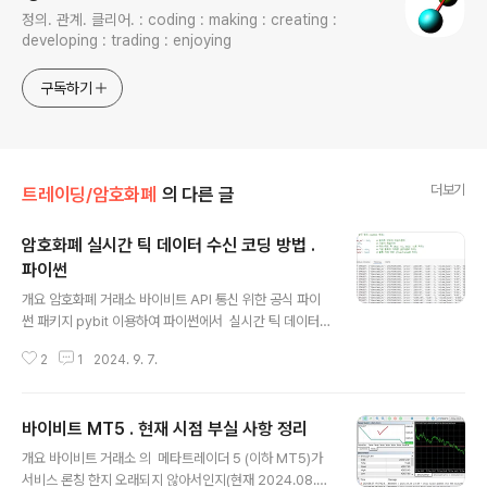
정의. 관계. 클리어. : coding : making : creating :
developing : trading : enjoying
구독하기
더보기
트레이딩/암호화폐
의 다른 글
암호화폐 실시간 틱 데이터 수신 코딩 방법 .
파이썬
글 내용
개요 암호화폐 거래소 바이비트 API 통신 위한 공식 파이
썬 패키지 pybit 이용하여 파이썬에서 실시간 틱 데이터
수신 위한 가장 쉬운 기본적인 형태에서 출발하여 점진적
2
1
2024. 9. 7.
으로 더 유용한 형식으로 코드 발전시키는 과정 단계별로
모두 정리. 본 글에서의 바이비트 API 버전 : 현재(2024.
08.21) 시점 최신 버전 API V5 . 사전 필수 셋팅 - 파이
바이비트 MT5 . 현재 시점 부실 사항 정리
썬 개발환경 구축 되어있어야 함. 구축예 : https://igotit.t
글 내용
istory.com/5761- 파이썬에 pybit 설치되어있어야 함.
개요 바이비트 거래소 의 메타트레이더 5 (이하 MT5)가
설치구문 : pip install pybit 사전 필수 개념 이해 - 본
서비스 론칭 한지 오래되지 않아서인지(현재 2024.08.2