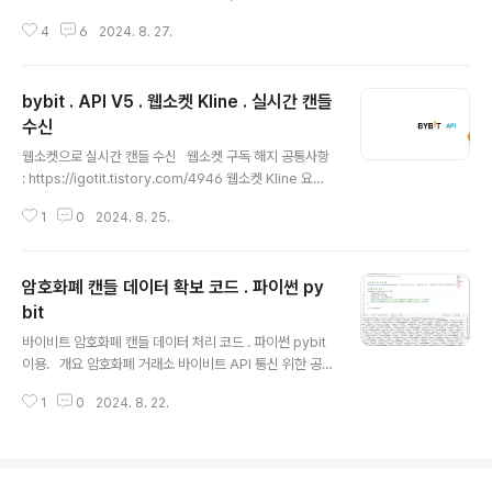
글에서 pybit 이용하여 실시간 틱 데이터 수신하는 것은
7) 부실한 부분들이 있다. 매매 기능 자체는 문제없으나 좀
bybit 거래소 API v5 의 웹소켓 Trade 를..
4
6
2024. 8. 27.
더 세밀한 정보 류에 있어서는 아직 완성도 높지 않은 부분
들이 있다. 부실함이 있다해도 일관성 있으면 차라리 좋은
데 일관성 없게 부실함. 론칭 초기라 이해는 되나 , 이후 개
bybit . API V5 . 웹소켓 Kline . 실시간 캔들
선되길 기대하면서 메모 남겨두고 이후 추적 대상. 참고 :
바이비트 MT5 설치 상세 : https://igotit.tistory.com/
수신
글 내용
5765 부실1. 지수 종목 거래 안됨 . - 암호화폐, FX, 골드,
웹소켓으로 실시간 캔들 수신 웹소켓 구독 해지 공통사항
오일 등은 MT5에서 거래 가능하나 나스닥, S&P 등은 가
: https://igotit.tistory.com/4946 웹소켓 Kline 요청
격 등은 볼 수 있으나 거래 비활성화되어 있음. 부실 1 해
하기. subscribe Topic kline.{interval}.{symbo
결됨. 2024년 ..
1
0
2024. 8. 25.
l} e.g., kline.30.BTCUSDT interval 설정 가능값 : 1 3
5 15 30 60 120 240 360 720 D W M subscribe
구문 예 파이썬 pybit 패키지 이용한 요청예 . 리니어 BTC
암호화폐 캔들 데이터 확보 코드 . 파이썬 py
USDT 의 5분 봉 실시간 캔들 정보 요청한것. from pybi
t.unified_trading import WebSocketfrom time im
bit
글 내용
port sleepws = WebSocket( testnet=True, chan
바이비트 암호화폐 캔들 데이터 처리 코드 . 파이썬 pybit
nel_type="line..
이용. 개요 암호화폐 거래소 바이비트 API 통신 위한 공식
파이썬 패키지 pybit 이용하여 파이썬에서 캔들 데이터
1
0
2024. 8. 22.
확보하기 위한 가장 기본적인 형태(사람이 사용하기 불편
한 형태)에서 출발하여 점진적으로 더 유용한 형식으로 코
드 발전시키는 과정, csv 파일로 저장 , 코드 정리 방법등
단계별로 모두 정리. 본 글에서의 바이비트 API 버전 : 현