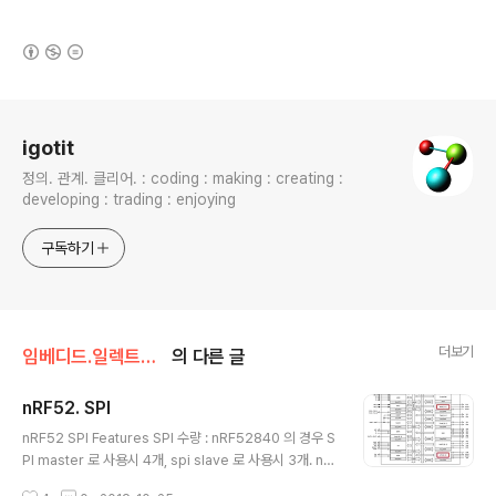
(새창열림)
로그 정보
igotit
정의. 관계. 클리어. : coding : making : creating :
developing : trading : enjoying
구독하기
더보기
임베디드.일렉트로닉스/nRF52
의 다른 글
nRF52. SPI
글 내용
nRF52 SPI Features SPI 수량 : nRF52840 의 경우 S
PI master 로 사용시 4개, spi slave 로 사용시 3개. nR
F52840 SPI 최대 통신 속도 및 SPI 클럭 SPIM3 최대통