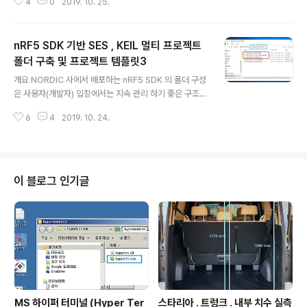
4
0
2019. 10. 25.
신속도 32Mbps . 주의 : 32Mbps 는 SPIM3 에서만 지
원되는 사양. 최대 통신 속도는 SPI 클럭으로 결정되는데 ,
데이트 시트 전기사양 부분을 보면 SPIM3을 비롯한 모든
nRF5 SDK 기반 SES , KEIL 멀티 프로젝트
nRF52840 의 SPI 클럭 최대 주파수는 8MHz 로 명시되
어있는데, SPI 클럭 최대 8MHz 라면 통신 속도 32Mbp
폴더 구축 및 프로젝트 템플릿3
글 내용
s 는 불가능한데 32Mbps 가능하다고 표현하고 있음. fr
개요 NORDIC 사에서 배포하는 nRF5 SDK 의 폴더 구성
om : http://infocenter.nordicsemi.com/pdf/nRF5
은 사용자(개발자) 입장에서는 지속 관리 하기 좋은 구조
2840_PS_v1.0.pdf 의..
아니다. 본 글에서는 nRF5 SDK 기반으로 코드 구현 및 프
6
4
2019. 10. 24.
로젝트 관리 용이한 프로젝트 작업 폴더 구축 방법 정리. 참
고 : 본 템플릿3과 이전 작업된 템플릿2 차이점 - 이전에
제작된 프로젝트 템플릿2의 구성은 1개의 프로젝트 폴더
마다 nRF5 SDK 폴더를 모두 보유하고 있는 형식이었기
에 프로젝트가 많이 만들어진 경우 중복된 파일들이 누적
이 블로그 인기글
되게 된다. 이번 템플릿3은 모든 프로젝트에서 동일한 1개
의 nRF5 SDK 활용하는 방식이므로 프로젝트수가 많아져
도 단일 SDK 파일들을 공유하여 사용하므로 용량 증가 없
이 컴팩트한 관리 가능. - 템플릿3 구조의 장점 : 프로젝트
에서 nRF5..
MS 하이퍼 터미널 (Hyper Ter
스타리아 . 트렁크 . 내부 치수 실측