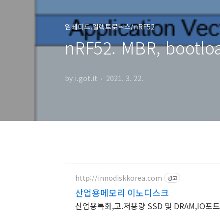
임베디드.일렉트로닉스/nRF52
nRF52. MBR, bootlo
by i.got.it
2021. 3. 22.
http://innodiskkorea.com
광고
산업용메모리 이노디스크
산업용특화,고.저용량 SSD 및 DRAM,I