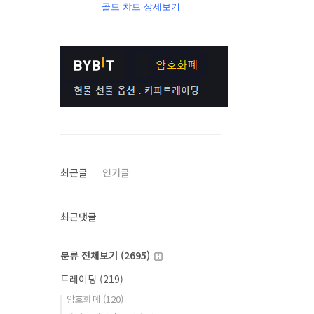
골드 챠트 상세보기
최근글
인기글
최근댓글
분류 전체보기
(2695)
트레이딩
(219)
암호화폐
(120)