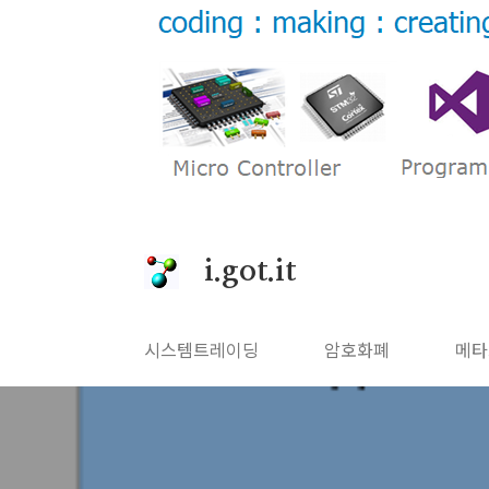
본문 바로가기
i.got.it
시스템트레이딩
암호화폐
메타