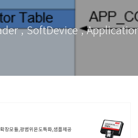
ader , SoftDevice , Applic
O포트확장모듈,광범위온도특화,샘플제공