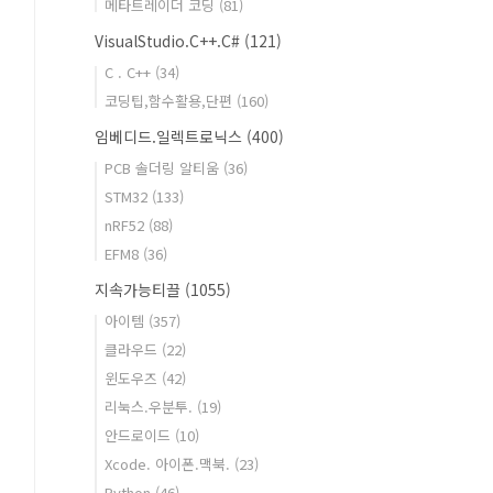
메타트레이더 코딩
(81)
VisualStudio.C++.C#
(121)
C . C++
(34)
코딩팁,함수활용,단편
(160)
임베디드.일렉트로닉스
(400)
PCB 솔더링 알티움
(36)
STM32
(133)
nRF52
(88)
EFM8
(36)
지속가능티끌
(1055)
아이템
(357)
클라우드
(22)
윈도우즈
(42)
리눅스.우분투.
(19)
안드로이드
(10)
Xcode. 아이폰.맥북.
(23)
Python
(46)