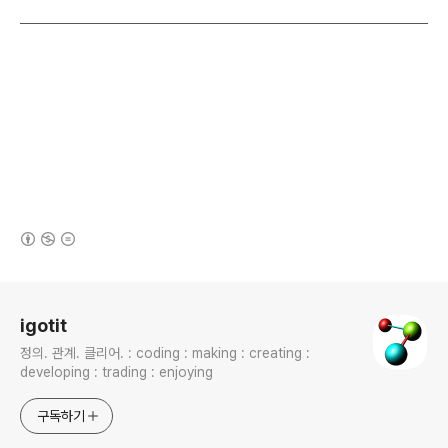
(새창열림)
로그 정보
igotit
정의. 관계. 클리어. : coding : making : creating :
developing : trading : enjoying
구독하기