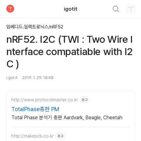
검색하기
igotit
티스토리
임베디드.일렉트로닉스/nRF52
nRF52. I2C (TWI : Two Wire I
nterface compatiable with I2
C )
i.got.it
2019. 1. 29. 18:48
http://www.protocolmaster.co.kr
광고
TotalPhase총판 PM
Total Phase 분석기 총판 Aardvark, Beagle, Cheetah
http://makepcb.co.kr
광고