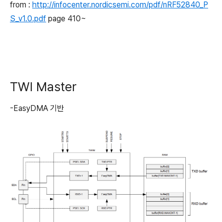
from :
http://infocenter.nordicsemi.com/pdf/nRF52840_P
S_v1.0.pdf
page 410~
TWI Master
-EasyDMA 기반