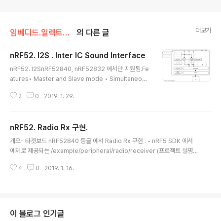
더보기
임베디드.일렉트로닉스/nRF52
의 다른 글
nRF52. I2S . Inter IC Sound Interface
글 내용
nRF52. I2SnRF52840, nRF52832 에서만 지원됨.Fe
atures• Master and Slave mode • Simultaneous
bi-directional (TX and RX) audio streaming • Ori
2
0
2019. 1. 29.
ginal I2S and left- or right-aligned format • 8, 16
and 24-bit sample width • Low-jitter Master Clo
ck generator • Various sample rates Function Bl
nRF52. Radio Rx 구현.
ock I2S Master from : http://infocenter.nordicse
글 내용
mi.com/pdf/nRF52840_PS_v1.0.pdf page 155 본
개요- 타겟보드 nRF52840 동글 에서 Radio Rx 구현 . - nRF5 SDK 에서
글 포함된 상위 정리글 https://igotit.t..
예제로 제공되는 /example/peripheral/radio/receiver (프로젝트 설명
문) 의 소스코드를 참조하여 구현하면 쉽다. 1개의 송신기에서 전송한것을 8개
4
0
2019. 1. 16.
의 수신기에서 동시 수신상황 확인한다. 타겟보드 : nRF52840 Dongle 프로
젝트 IDE 환경 SES(SEGGER Embedded Studio) 에서 프로젝트 템플릿
기반. 상세보기 -> https://igotit.tistory.com/2042 코드 수신측 송신측 동
작확인 - 송신측에서 전송하는 데이터(송신측 LED 를 보면 알 수 있음)를 수신
측에서 정상수신중임을 알 수 있다. 본 글 포함된 상위 정리글 https://igotit.ti
이 블로그 인기글
s..