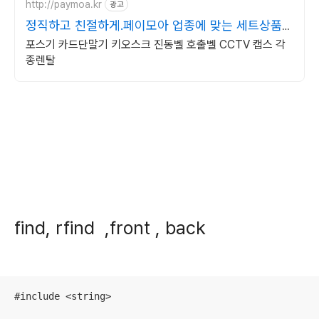
http://paymoa.kr
광고
정직하고 친절하게.페이모아 업종에 맞는 세트상품
할인
포스기 카드단말기 키오스크 진동벨 호출벨 CCTV 캡스 각
종렌탈
find, rfind ,front , back
#include <string>
