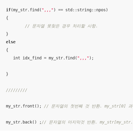
if
(my_str.find(
",,,"
) == std::string::npos)

{

// 문자열 못찾은 경우 처리할 사항.
else
{

   int idx_find = my_str.find(
",,,"
); 

}

///////// 
my_str.front(); 
// 문자열의 첫번째 것 반환. my_str[0] 과
my_str.back() ;
// 문자열의 마지막것 반환. my_str[my_str.