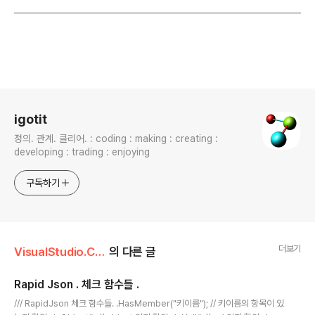
로그 정보
igotit
정의. 관계. 클리어. : coding : making : creating :
developing : trading : enjoying
구독하기
더보기
VisualStudio.C++.C#/코딩팁,함수활용,단편
의 다른 글
Rapid Json . 체크 함수들 .
글 내용
/// RapidJson 체크 함수들. .HasMember("키이름"); // 키이름의 항목이 있