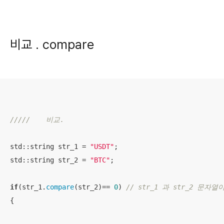
비교 . compare
/////    비교.
std::string str_1 = 
"USDT"
;

std::string str_2 = 
"BTC"
;

if
(str_1.
compare
(str_2)== 
0
) 
// str_1 과 str_2 문자
{
