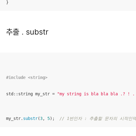
}
추출 . substr
#
include
<string>
std::string my_str = 
"my string is bla bla bla .? ! .
my_str.
substr
(
3
, 
5
);  
// 1번인자 : 추출할 문자의 시작인덱