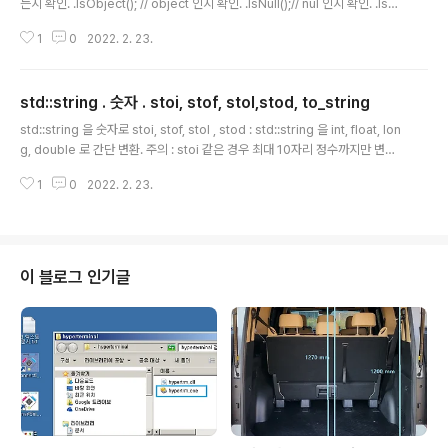
는지 확인. .IsObject(); // object 인지 확인. .IsNull();// nul 인지 확인. .IsSt
ring(); // 문자열인지 확인. .IsBool(); // bool 인지 확인. .IsNumber(); // 숫
1
0
2022. 2. 23.
자인지 확인. .IsInt(); // 정수인지 확인. .IsDouble(); // double 인지 확인. 첫
등록 : 2022.02.23 최종 수정 : 단축 주소 : https://igotit.tistory.com/351
2
std::string . 숫자 . stoi, stof, stol,stod, to_string
글 내용
std::string 을 숫자로 stoi, stof, stol , stod : std::string 을 int, float, lon
g, double 로 간단 변환. 주의 : stoi 같은 경우 최대 10자리 정수까지만 변환
된다. // C++11 부터. #include std::string my_str_i = "12345"; std::str
1
0
2022. 2. 23.
ing my_str_i2 = "1234567890123456"; int i = std::stoi(my_str_i); //
정수로. base 지정하지 않으면 최대 10자리까지 정수변환. int64_t = std::st
oi(my_str_i2); //주의 : 문자열 앞에서 부터 10개만 숫자로 변환됨. 숫자를 st
d::string 으로 to_string() #include i..
이 블로그 인기글