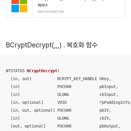
apps
docs.microsoft.com
BCryptDecrypt(,,,) . 복호화 함수
NTSTATUS 
BCryptDecrypt
(

  [in, out]           BCRYPT_KEY_HANDLE hKey,

  [in]                PUCHAR            pbInput,

  [in]                ULONG             cbInput,

  [in, optional]      VOID              *pPaddingInfo,
  [in, out, optional] PUCHAR            pbIV,

  [in]                ULONG             cbIV,

  [out, optional]     PUCHAR            pbOutput,
