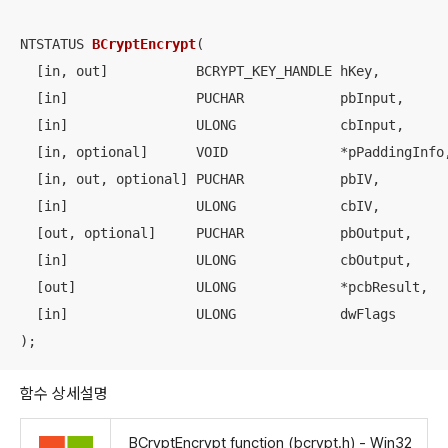
NTSTATUS 
BCryptEncrypt
(

  [in, out]           BCRYPT_KEY_HANDLE hKey,

  [in]                PUCHAR            pbInput,

  [in]                ULONG             cbInput,

  [in, optional]      VOID              *pPaddingInfo,
  [in, out, optional] PUCHAR            pbIV,

  [in]                ULONG             cbIV,

  [out, optional]     PUCHAR            pbOutput,

  [in]                ULONG             cbOutput,

  [out]               ULONG             *pcbResult,

  [in]                ULONG             dwFlags

)
;
함수 상세설명
BCryptEncrypt function (bcrypt.h) - Win32