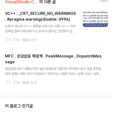
더보기
VisualStudio.C++.C#/코딩팁,함수활용,단편
의 다른 글
VC++ . _CRT_SECURE_NO_WARNINGS
. #pragma warning(disable: 4996)
글 내용
오류가 아닌데 VC++ 컴파일 오류 나는 상황 VC++ 에서
컴파일 결과 아래 에러 리스트에 이 함수는 안전하지 않다.
다른 함수 사용해라. 이 경고 안나오게 할려면 _CRT_SEC
1
0
2022. 3. 7.
URE_NO_WARNINGS 추가하라는 문구 보이는 경우 해
결책 통상 scanf 등 과 같은 함수 사용하려 할 때 상기와
같은 오류 보여주며, 대안으로 다른 함수 사용하라고 제시
MFC . 응답없음 해결책 . PeekMessage , DispatchMes
해주는함수를 보면 구질구질 하기 짝이 없는 경우가 많다.
제시해준 함수를 사용해도 되고 아래처럼 코드에 기록해두
sage
글 내용
면 C4996 은 오류로 처리하지 않고 정상적으로 컴파일
응답없음 MFC 대화상자든 일반 응용프로그램이든 처리량이 많은 것을 루프문
가능. #pragma warning(disable: 4996) 첫 등록 : 2
에서 실행시 해당 처리가 완료되기 전까지는 사용자 마우스 입력 키보드 입력등
022.03.07 최종 수정 : 단축 주소 : https://igotit.tistor
이 처리되지 못하고 먹통처럼 보이고 프로그램 타이틀에 응답없음 이라는 표시
y.com/3532
1
0
2022. 3. 5.
가 보인다. 해결방법. 처리 루프 안에 PeekMessage 로 메시지 여부 점검하
여 처리할것 있다면 UI 관련 처리도 수행하도록 한다. void function_proce
ssing() { for(,,,){ Forced_MessageHandler(); // 이것 호출되면 마우스,
키보드 입력등의 처리 수행됨. //처리할것들.이것저것 } } void Forced_Mess
ageHandler() { MSG msg; // GetMessage 는 메시지 수신될때까지 대
이 블로그 인기글
기 하기 때문에 무한대기에 ..