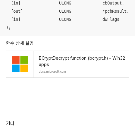
  [in]                ULONG             cbOutput,

  [out]               ULONG             *pcbResult,

  [in]                ULONG             dwFlags

)
;
함수 상세 설명
BCryptDecrypt function (bcrypt.h) - Win32
apps
docs.microsoft.com
기타