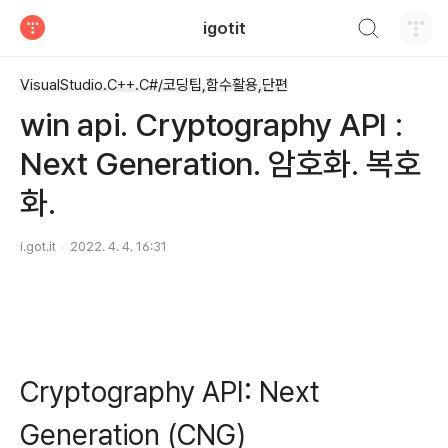
검색하기
igotit
티스토리
VisualStudio.C++.C#/코딩팁,함수활용,단편
win api. Cryptography API :
Next Generation. 암호화. 복호
화.
i.got.it
2022. 4. 4. 16:31
Cryptography API: Next
Generation (CNG)